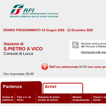
ORARIO PROGRAMMATO 14 Giugno 2026 - 12 Dicembre 2026
Stazione di
Stazione senza serviz
alle Persone a Ridotta 
S.PIETRO A VICO
Informazioni sulle staz
Comune di Lucca
Nell'ora selezionata
04.00
non sono prev
Ora impostata: 06.00
Partenze
Arrivi
Orario di
Tipo e n. di
Stazione di arrivo
Binario
Classi e se
partenza
treno
(orario di arrivo)
programmato
bordo