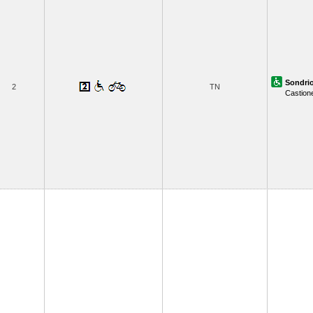
Sondri
2
TN
Castion