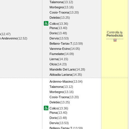
Talamona
(13.12)
Morbegno
(13.16)
Cosio-Traona
(13.20)
Delebio
(13.25)
Colico
(13.36)
Piona
(13.40)
Controlla la
Dorio
(13.48)
o
(12.47)
Periodicità
e Andevenno
(12.52)
Dervio
(13.53)
Bellano-Tartav.T.
(13.59)
Varenna-Esino
(14.05)
Fiumelatte
(14.09)
Lierna
(14.15)
Olcio
(14.23)
Mandello Del Lario
(14.28)
Abbadia Lariana
(14.35)
Ardenno-Masino
(13.04)
Talamona
(13.12)
Morbegno
(13.16)
Cosio-Traona
(13.20)
Delebio
(13.25)
Colico
(13.36)
Piona
(13.40)
Dorio
(13.48)
Dervio
(13.53)
Bellano-Tartav.T.
(13.59)