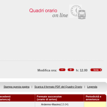
Modifica ora:
h:
12.00
Stampa questa pagina
|
Scarica il formato PDF del Quadro Orario
|
Legenda
ecedenti
Fermate successive
Periodicità e
partenza)
(orario di arrivo)
avvertenze
Ardenno-Masino
(13.04)