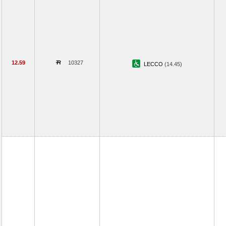
12.59
10327
LECCO
(14.45)