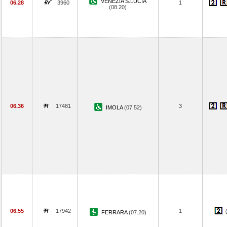
VENEZIA S.LUCIA
06.28
3960
1
(08.20)
06.36
17481
3
IMOLA
(07.52)
06.55
17942
1
FERRARA
(07.20)