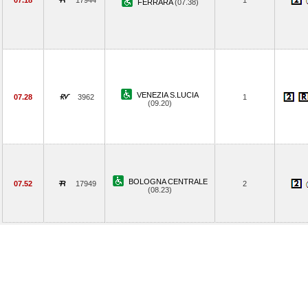
07.18
17944
1
FERRARA
(07.38)
VENEZIA S.LUCIA
07.28
3962
1
(09.20)
BOLOGNA CENTRALE
07.52
17949
2
(08.23)