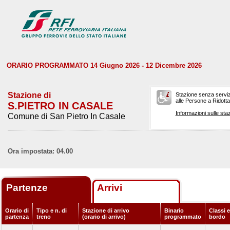
ORARIO PROGRAMMATO 14 Giugno 2026 - 12 Dicembre 2026
Stazione di
Stazione senza serviz
alle Persone a Ridotta 
S.PIETRO IN CASALE
Informazioni sulle staz
Comune di San Pietro In Casale
Ora impostata: 04.00
Partenze
Arrivi
Orario di
Tipo e n. di
Stazione di arrivo
Binario
Classi e
partenza
treno
(orario di arrivo)
programmato
bordo