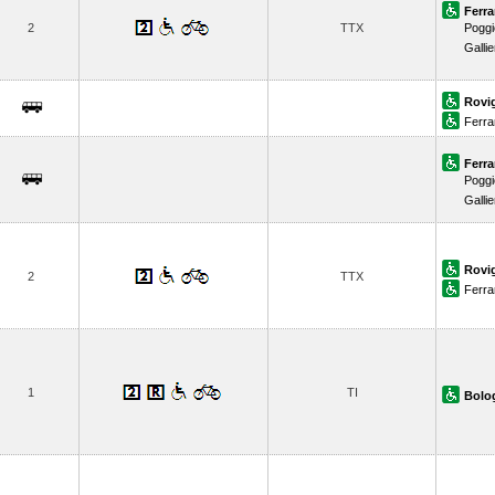
Ferra
2
TTX
Poggi
Gallie
Rovi
Ferra
Ferra
Poggi
Gallie
Rovi
2
TTX
Ferra
1
TI
Bolo