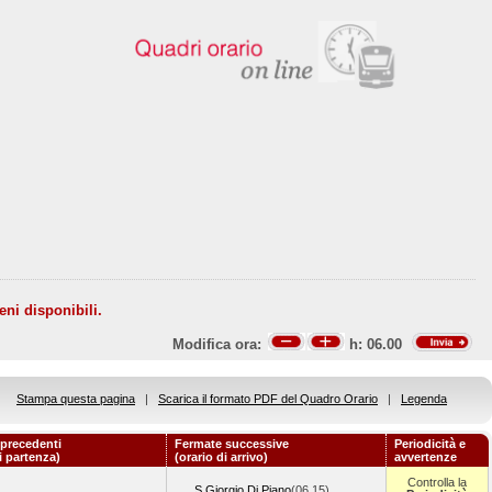
eni disponibili.
Modifica ora:
h:
06.00
Stampa questa pagina
|
Scarica il formato PDF del Quadro Orario
|
Legenda
precedenti
Fermate successive
Periodicità e
i partenza)
(orario di arrivo)
avvertenze
Controlla la
S.Giorgio Di Piano
(06.15)