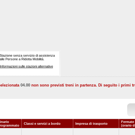
Stazione senza servizio di assistenza
alle Persone a Ridotta Mobilità.
Informazioni sulle stazioni alternative
selezionata
04.00
non sono previsti treni in partenza. Di seguito i primi tr
inario
Fermate 
Classi e servizi a bordo
Impresa di trasporto
rogrammato
(orario d