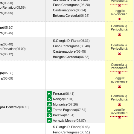
Periodicità
ra
(05.50)
Funo Centergross
(06.20)
o Renatico
(05.59)
Castelmaggiore
(06.24)
Leggi le
ra
(06.05)
avvertenze
Bologna Corticella
(06.28)
Controlla la
go
(05.10)
Periodicità
ra
(05.45)
S.Giorgio Di Piano
(06.31)
ra
(05.40)
Controlla la
Funo Centergross
(06.40)
Periodicità
o Renatico
(06.00)
Castelmaggiore
(06.45)
ra
(06.12)
Bologna Corticella
(06.53)
Controlla la
Periodicità
go
(05.50)
Leggi le
ra
(06.09)
avvertenze
Ferrara
(06.41)
Controlla la
Rovigo
(07.01)
Periodicità
Monselice
(07.26)
gna Centrale
(06.10)
Leggi le
Terme Euganee
(07.34)
avvertenze
Padova
(07.51)
Venezia Mestre
(08.07)
S.Giorgio Di Piano
(06.46)
Funo Centergross
(06.51)