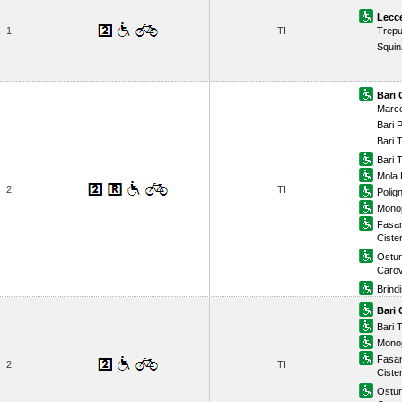
Lecc
1
TI
Trepu
Squi
Bari 
Marco
Bari 
Bari 
Bari 
Mola 
2
TI
Polig
Monop
Fasa
Ciste
Ostun
Carov
Brindi
Bari 
Bari 
Monop
Fasa
2
TI
Ciste
Ostun