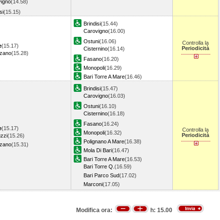
igno
(14.58)
si
(15.15)
Brindisi
(15.44)
Carovigno
(16.00)
Ostuni
(16.06)
Controlla la
e
(15.17)
Periodicità
Cisternino
(16.14)
nzano
(15.28)
Fasano
(16.20)
Monopoli
(16.29)
Bari Torre A Mare
(16.46)
Brindisi
(15.47)
Carovigno
(16.03)
Ostuni
(16.10)
Cisternino
(16.18)
Fasano
(16.24)
e
(15.17)
Controlla la
Monopoli
(16.32)
Periodicità
zzi
(15.26)
Polignano A Mare
(16.38)
nzano
(15.31)
Mola Di Bari
(16.47)
Bari Torre A Mare
(16.53)
Bari Torre Q.
(16.59)
Bari Parco Sud
(17.02)
Marconi
(17.05)
Modifica ora:
h:
15.00