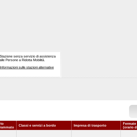
Stazione senza servizio di assistenza
alle Persone a Ridotta Mobilità.
Informazioni sulle stazioni alternative
rio
Fermate 
Classi e servizi a bordo
Impresa di trasporto
grammato
(orario d