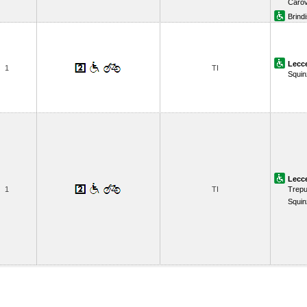
Carov
Brindi
Lecc
1
TI
Squi
Lecc
1
TI
Trepu
Squi