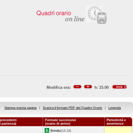
Modifica ora:
h:
15.00
Stampa questa pagina
|
Scarica il formato PDF del Quadro Orario
|
Legenda
precedenti
Fermate successive
Periodicità e
i partenza)
(orario di arrivo)
avvertenze
Brindisi
(15.15)