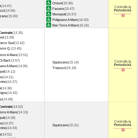
Ostuni
(15.36)
e
(14.47)
Controlla la
Fasano
(15.47)
Periodicità
zzi
(14.56)
Monopoli
(15.57)
nzano
(15.00)
Polignano A Mare
(16.03)
Bari Torre A Mare
(16.16)
Centrale
(13.35)
ni
(13.39)
Parco Sud
(13.42)
Torre Q.
(13.45)
Torre A Mare
(13.51)
Di Bari
(13.57)
Controlla la
Squinzano
(15.14)
Periodicità
nano A Mare
(14.06)
Trepuzzi
(15.18)
oli
(14.12)
no
(14.21)
rnino
(14.27)
i
(14.36)
igno
(14.42)
si
(14.58)
Centrale
(14.02)
Torre A Mare
(14.13)
oli
(14.29)
Controlla la
no
(14.37)
Periodicità
Squinzano
(15.31)
rnino
(14.43)
i
(14.51)