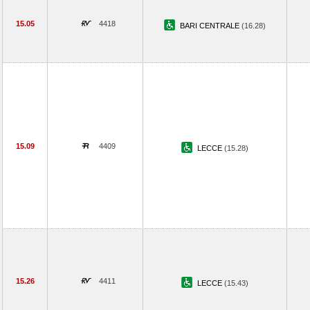
15.05
4418
BARI CENTRALE
(16.28)
15.09
4409
LECCE
(15.28)
15.26
4411
LECCE
(15.43)