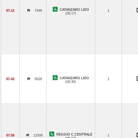
CATANZARO LIDO
07.12
7348
1
(09.17)
CATANZARO LIDO
07.42
5528
1
(09.30)
REGGIO C.CENTRALE
07.55
21595
1