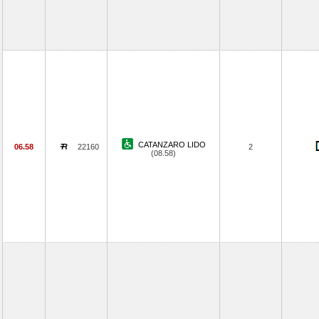
CATANZARO LIDO
06.58
22160
2
(08.58)