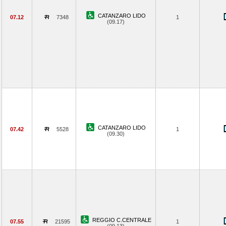
CATANZARO LIDO
07.12
7348
1
(09.17)
CATANZARO LIDO
07.42
5528
1
(09.30)
REGGIO C.CENTRALE
07.55
21595
1