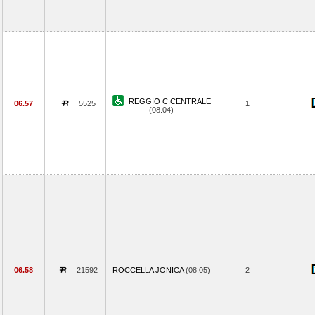
REGGIO C.CENTRALE
06.57
5525
1
(08.04)
06.58
21592
ROCCELLA JONICA
(08.05)
2