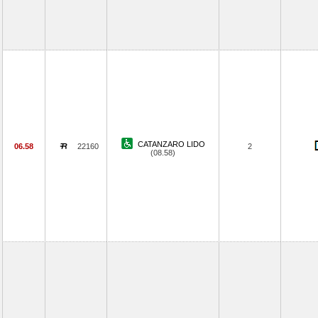
CATANZARO LIDO
06.58
22160
2
(08.58)