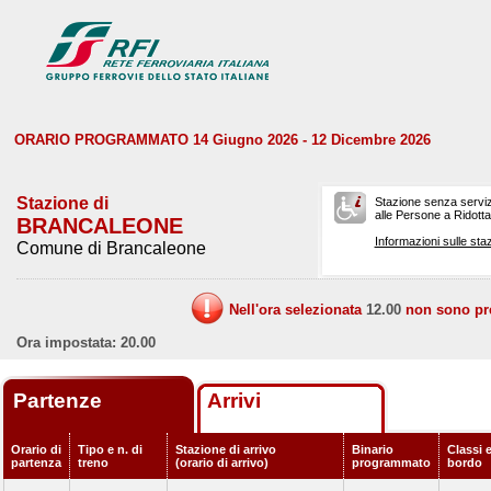
ORARIO PROGRAMMATO 14 Giugno 2026 - 12 Dicembre 2026
Stazione di
Stazione senza serviz
alle Persone a Ridotta 
BRANCALEONE
Informazioni sulle staz
Comune di Brancaleone
Nell'ora selezionata
12.00
non sono prev
Ora impostata: 20.00
Partenze
Arrivi
Orario di
Tipo e n. di
Stazione di arrivo
Binario
Classi e
partenza
treno
(orario di arrivo)
programmato
bordo