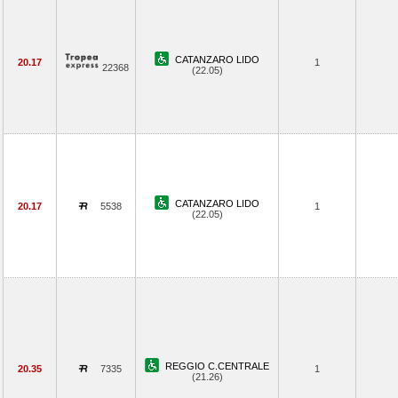
CATANZARO LIDO
20.17
1
22368
(22.05)
CATANZARO LIDO
20.17
5538
1
(22.05)
REGGIO C.CENTRALE
20.35
7335
1
(21.26)