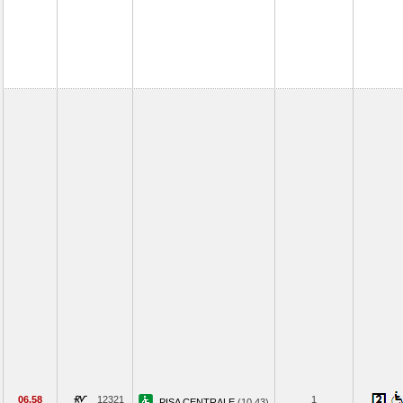
06.58
12321
1
PISA CENTRALE
(10.43)