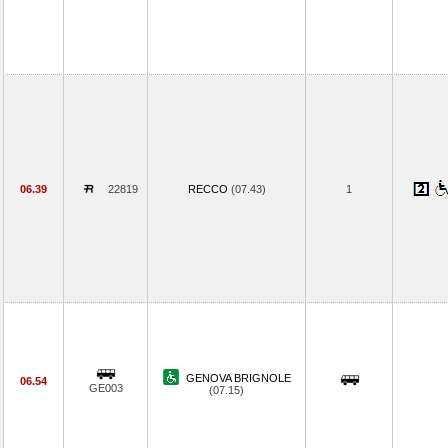
06.39
22819
RECCO
(07.43)
1
GENOVA BRIGNOLE
06.54
GE003
(07.15)