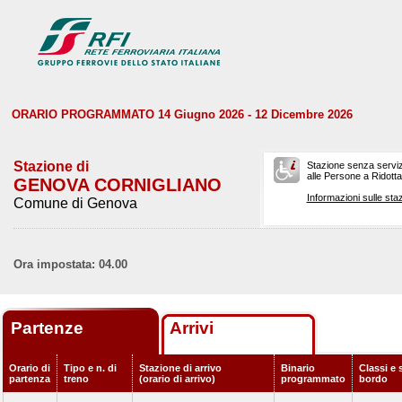
ORARIO PROGRAMMATO 14 Giugno 2026 - 12 Dicembre 2026
Stazione di
Stazione senza serviz
alle Persone a Ridotta 
GENOVA CORNIGLIANO
Informazioni sulle staz
Comune di Genova
Ora impostata: 04.00
Partenze
Arrivi
Orario di
Tipo e n. di
Stazione di arrivo
Binario
Classi e 
partenza
treno
(orario di arrivo)
programmato
bordo