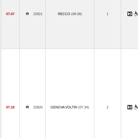
07.07
22821
RECCO
(08.08)
1
07.18
22820
GENOVA VOLTRI
(07.34)
2