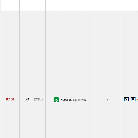
07.31
12316
2
SAVONA
(08.20)