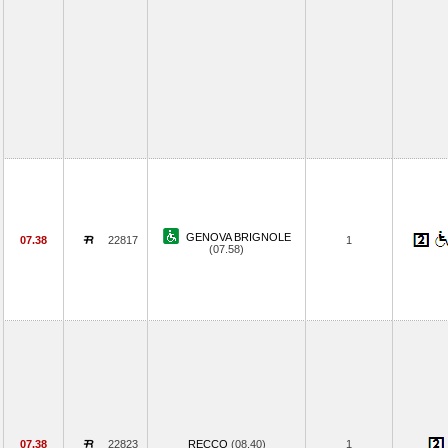
GENOVA BRIGNOLE
07.38
22817
1
(07.58)
07.38
22823
RECCO
(08.40)
1