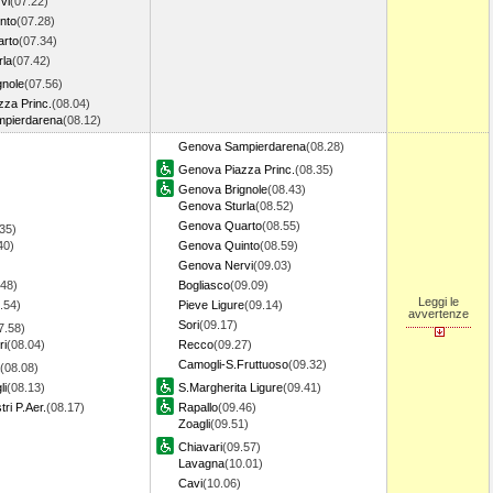
vi
(07.22)
nto
(07.28)
rto
(07.34)
rla
(07.42)
gnole
(07.56)
za Princ.
(08.04)
pierdarena
(08.12)
Genova Sampierdarena
(08.28)
Genova Piazza Princ.
(08.35)
Genova Brignole
(08.43)
Genova Sturla
(08.52)
Genova Quarto
(08.55)
35)
40)
Genova Quinto
(08.59)
Genova Nervi
(09.03)
.48)
Bogliasco
(09.09)
Leggi le
.54)
Pieve Ligure
(09.14)
avvertenze
Sori
(09.17)
7.58)
ri
(08.04)
Recco
(09.27)
Camogli-S.Fruttuoso
(09.32)
(08.08)
li
(08.13)
S.Margherita Ligure
(09.41)
ri P.Aer.
(08.17)
Rapallo
(09.46)
Zoagli
(09.51)
Chiavari
(09.57)
Lavagna
(10.01)
Cavi
(10.06)