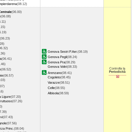
pierdarena
(08.12)
Centrale
(06.00)
e
(06.08)
6.11)
.15)
6.19)
(06.23)
28)
06.32)
Genova Sestri P.Aer.
(08.19)
.36)
Genova Pegli
(08.24)
a
(06.41)
Genova Pra
(08.29)
.46)
Genova Voltri
(08.33)
Controlla la
o
(06.52)
Periodicità
Arenzano
(08.41)
nte
(06.57)
Cogoleto
(08.45)
.03)
Varazze
(08.51)
.07)
Celle
(08.55)
16)
Albisola
(08.59)
a Ligure
(07.20)
ruttuoso
(07.26)
0)
7.39)
vi
(07.43)
gnole
(07.56)
za Princ.
(08.04)