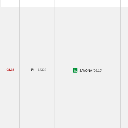
08.16
12322
SAVONA
(09.10)