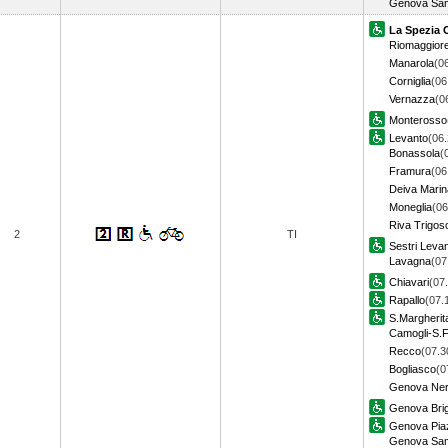
Genova Sam
La Spezia 
Riomaggior
Manarola
(0
Corniglia
(06
Vernazza
(0
Monterosso
Levanto
(06.
Bonassola
(
Framura
(06
Deiva Marin
Moneglia
(06
Riva Trigos
2
TI
Sestri Leva
Lavagna
(07
Chiavari
(07
Rapallo
(07.
S.Margherit
Camogli-S.F
Recco
(07.3
Bogliasco
(0
Genova Ner
Genova Bri
Genova Piaz
Genova Sam