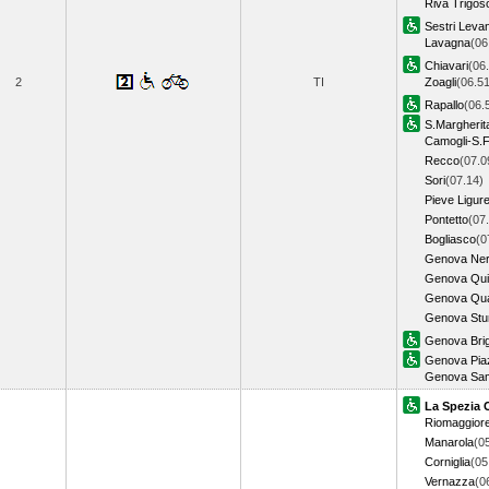
Riva Trigos
Sestri Leva
Lavagna
(06
Chiavari
(06
2
TI
Zoagli
(06.51
Rapallo
(06.
S.Margherit
Camogli-S.F
Recco
(07.0
Sori
(07.14)
Pieve Ligur
Pontetto
(07
Bogliasco
(0
Genova Ner
Genova Qui
Genova Qua
Genova Stu
Genova Bri
Genova Piaz
Genova Sam
La Spezia 
Riomaggior
Manarola
(0
Corniglia
(05
Vernazza
(0