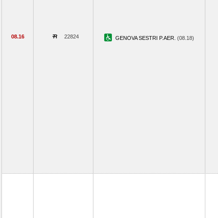
08.16
22824
GENOVA SESTRI P.AER.
(08.18)