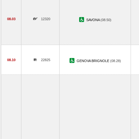
08.03
12320
SAVONA
(08.50)
08.10
22825
GENOVA BRIGNOLE
(08.28)