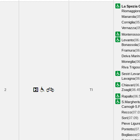
La Spezia 
Riomaggior
Manarola
(0
Corniglia
(05
Vernazza
(0
Monterosso
Levanto
(06.
Bonassola
(
Framura
(06
Deiva Marin
Moneglia
(06
Riva Trigos
Sestri Leva
Lavagna
(06
Chiavari
(06
2
TI
Zoagli
(06.45
Rapallo
(06.
S.Margherit
Camogli-S.F
Recco
(07.0
Sori
(07.09)
Pieve Ligur
Pontetto
(07
Bogliasco
(0