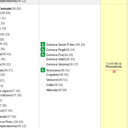
pierdarena
(08.12)
Centrale
(06.00)
e
(06.08)
6.11)
.15)
6.19)
(06.23)
28)
06.32)
Genova Sestri P.Aer.
(08.19)
.36)
Genova Pegli
(08.24)
a
(06.41)
Genova Pra
(08.29)
.46)
Genova Voltri
(08.33)
Controlla la
o
(06.52)
Genova Vesima
(08.37)
Periodicità
nte
(06.57)
Arenzano
(08.41)
.03)
Cogoleto
(08.45)
Varazze
(08.51)
.07)
Celle
(08.55)
16)
Albisola
(08.59)
a Ligure
(07.20)
ruttuoso
(07.26)
0)
7.39)
vi
(07.43)
gnole
(07.56)
za Princ.
(08.04)
pierdarena
(08.12)