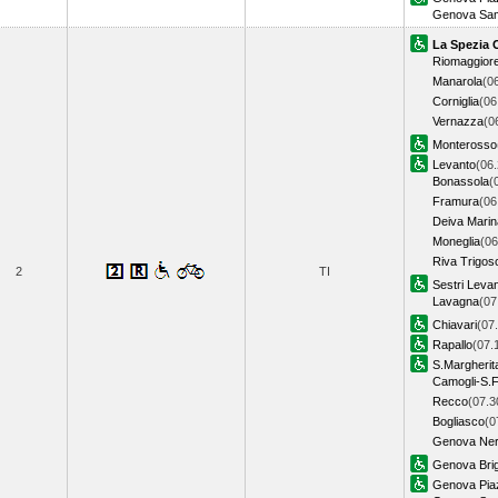
Genova Sam
La Spezia 
Riomaggior
Manarola
(0
Corniglia
(06
Vernazza
(0
Monterosso
Levanto
(06.
Bonassola
(
Framura
(06
Deiva Marin
Moneglia
(06
Riva Trigos
2
TI
Sestri Leva
Lavagna
(07
Chiavari
(07
Rapallo
(07.
S.Margherit
Camogli-S.F
Recco
(07.3
Bogliasco
(0
Genova Ner
Genova Bri
Genova Piaz