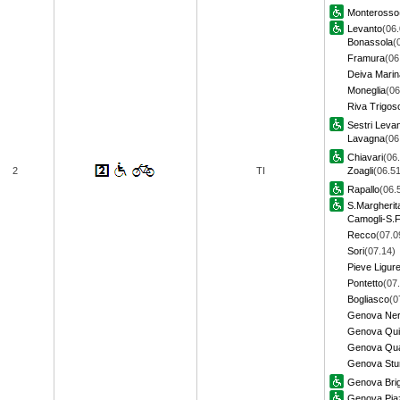
Monterosso
Levanto
(06.
Bonassola
(
Framura
(06
Deiva Marin
Moneglia
(06
Riva Trigos
Sestri Leva
Lavagna
(06
Chiavari
(06
2
TI
Zoagli
(06.51
Rapallo
(06.
S.Margherit
Camogli-S.F
Recco
(07.0
Sori
(07.14)
Pieve Ligur
Pontetto
(07
Bogliasco
(0
Genova Ner
Genova Qui
Genova Qua
Genova Stu
Genova Bri
Genova Piaz