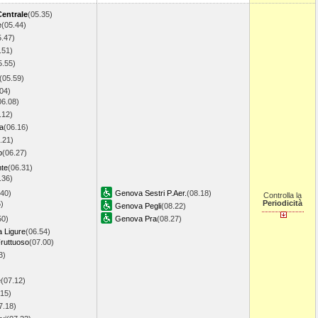
Centrale
(05.35)
e
(05.44)
5.47)
.51)
5.55)
(05.59)
04)
06.08)
.12)
a
(06.16)
.21)
o
(06.27)
nte
(06.31)
.36)
.40)
Genova Sestri P.Aer.
(08.18)
Controlla la
Periodicità
)
Genova Pegli
(08.22)
50)
Genova Pra
(08.27)
a Ligure
(06.54)
ruttuoso
(07.00)
3)
e
(07.12)
.15)
7.18)