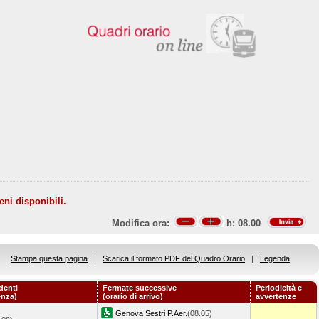
eni disponibili.
Modifica ora:
h:
08.00
Stampa questa pagina
|
Scarica il formato PDF del Quadro Orario
|
Legenda
denti
Fermate successive
Periodicità e
enza)
(orario di arrivo)
avvertenze
Genova Sestri P.Aer.
(08.05)