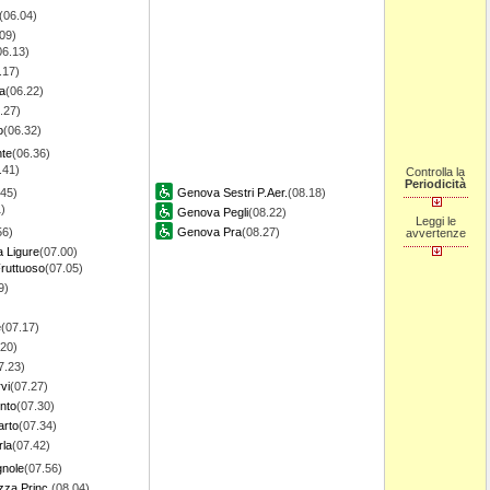
(06.04)
09)
06.13)
.17)
a
(06.22)
.27)
o
(06.32)
nte
(06.36)
.41)
Controlla la
Periodicità
.45)
Genova Sestri P.Aer.
(08.18)
)
Genova Pegli
(08.22)
Leggi le
56)
Genova Pra
(08.27)
avvertenze
a Ligure
(07.00)
ruttuoso
(07.05)
9)
e
(07.17)
.20)
7.23)
vi
(07.27)
nto
(07.30)
rto
(07.34)
rla
(07.42)
gnole
(07.56)
za Princ.
(08.04)