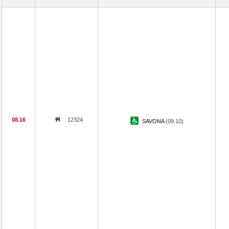
08.16
12324
SAVONA
(09.10)