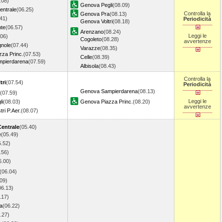
.08)
Genova Pegli
(08.09)
entrale
(06.25)
Controlla la
Genova Pra
(08.13)
41)
Periodicità
Genova Voltri
(08.18)
nte
(06.57)
Arenzano
(08.24)
Leggi le
.06)
Cogoleto
(08.28)
avvertenze
gnole
(07.44)
Varazze
(08.35)
za Princ.
(07.53)
Celle
(08.39)
pierdarena
(07.59)
Albisola
(08.43)
Controlla la
tri
(07.54)
Periodicità
Genova Sampierdarena
(08.13)
(07.59)
Leggi le
li
(08.03)
Genova Piazza Princ.
(08.20)
avvertenze
ri P.Aer.
(08.07)
Centrale
(05.40)
e
(05.49)
5.52)
.56)
6.00)
(06.04)
09)
06.13)
.17)
a
(06.22)
.27)