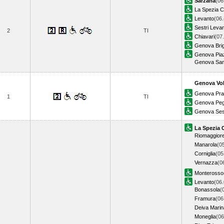
Sarzana
(06
La Spezia C
Levanto
(06.
Sestri Leva
2
TI
Chiavari
(07
Genova Bri
Genova Piaz
Genova Sam
Genova Vol
Genova Pra
1
TI
Genova Peg
Genova Sest
La Spezia 
Riomaggior
Manarola
(0
Corniglia
(05
Vernazza
(0
Monterosso
Levanto
(06.
Bonassola
(
Framura
(06
Deiva Marin
Moneglia
(06