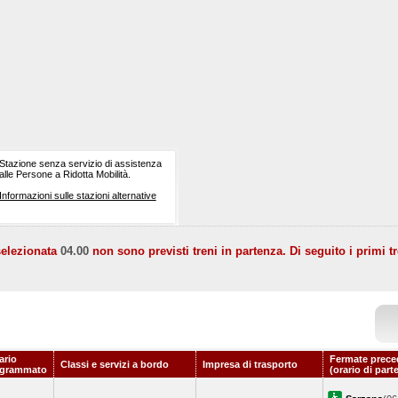
Stazione senza servizio di assistenza
alle Persone a Ridotta Mobilità.
Informazioni sulle stazioni alternative
selezionata
04.00
non sono previsti treni in partenza. Di seguito i primi tr
ario
Fermate prece
Classi e servizi a bordo
Impresa di trasporto
ogrammato
(orario di part