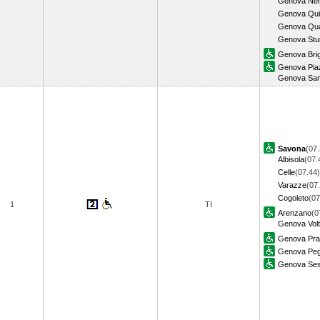
Genova Ner
Genova Qui
Genova Qua
Genova Stu
Genova Bri
Genova Piaz
Genova Sam
Savona
(07.
Albisola
(07.
Celle
(07.44)
Varazze
(07
Cogoleto
(07
1
TI
Arenzano
(0
Genova Volt
Genova Pra
Genova Peg
Genova Sest