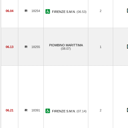
06.04
18254
2
FIRENZE S.M.N.
(06.53)
PIOMBINO MARITTIMA
06.13
18255
1
(08.07)
06.21
18391
2
FIRENZE S.M.N.
(07.14)