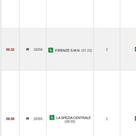
06.32
18258
2
FIRENZE S.M.N.
(07.23)
LA SPEZIA CENTRALE
06.58
18355
1
(08.59)