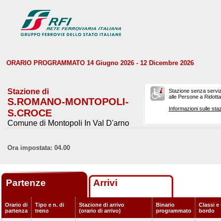
ORARIO PROGRAMMATO 14 Giugno 2026 - 12 Dicembre 2026
Stazione di
Stazione senza serviz
alle Persone a Ridotta 
S.ROMANO-MONTOPOLI-
Informazioni sulle staz
S.CROCE
Comune di Montopoli In Val D'arno
Ora impostata: 04.00
Partenze
Arrivi
Orario di
Tipo e n. di
Stazione di arrivo
Binario
Classi e 
partenza
treno
(orario di arrivo)
programmato
bordo