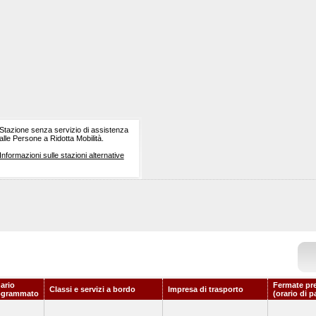
Stazione senza servizio di assistenza
alle Persone a Ridotta Mobilità.
Informazioni sulle stazioni alternative
ario
Fermate pr
Classi e servizi a bordo
Impresa di trasporto
ogrammato
(orario di p