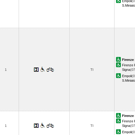
Empoli
(0
S.Miniat
Firenze 
Firenze R
1
TI
Signa
(07
Empoli
(0
S.Miniat
Firenze 
Firenze R
1
TI
Signa
(07
Empoli
(0