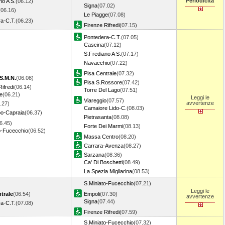
Periodicità
no A S.
(06.12)
Signa
(07.02)
(06.16)
Le Piagge
(07.08)
a-C.T.
(06.23)
Firenze Rifredi
(07.15)
Pontedera-C.T.
(07.05)
Cascina
(07.12)
S.Frediano A S.
(07.17)
Navacchio
(07.22)
Pisa Centrale
(07.32)
S.M.N.
(06.08)
Pisa S.Rossore
(07.42)
ifredi
(06.14)
Torre Del Lago
(07.51)
e
(06.21)
Leggi le
Viareggio
(07.57)
avvertenze
.27)
Camaiore Lido-C.
(08.03)
po-Capraia
(06.37)
Pietrasanta
(08.08)
6.45)
Forte Dei Marmi
(08.13)
o-Fucecchio
(06.52)
Massa Centro
(08.20)
Carrara-Avenza
(08.27)
Sarzana
(08.36)
Ca' Di Boschetti
(08.49)
La Spezia Migliarina
(08.53)
S.Miniato-Fucecchio
(07.21)
Leggi le
trale
(06.54)
Empoli
(07.30)
avvertenze
Signa
(07.44)
a-C.T.
(07.08)
Firenze Rifredi
(07.59)
S.Miniato-Fucecchio
(07.32)