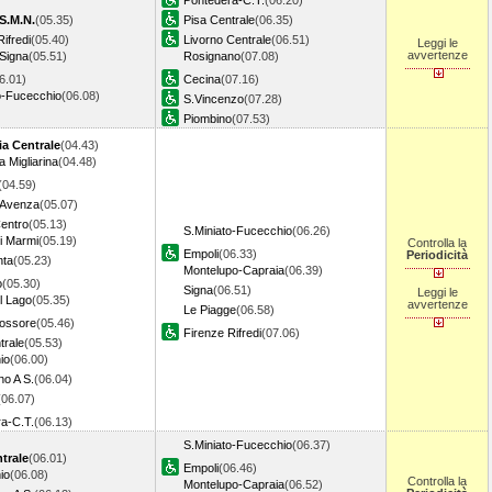
Pontedera-C.T.
(06.20)
S.M.N.
(05.35)
Pisa Centrale
(06.35)
ifredi
(05.40)
Livorno Centrale
(06.51)
Leggi le
avvertenze
 Signa
(05.51)
Rosignano
(07.08)
6.01)
Cecina
(07.16)
o-Fucecchio
(06.08)
S.Vincenzo
(07.28)
Piombino
(07.53)
ia Centrale
(04.43)
a Migliarina
(04.48)
(04.59)
-Avenza
(05.07)
entro
(05.13)
S.Miniato-Fucecchio
(06.26)
i Marmi
(05.19)
Controlla la
Empoli
(06.33)
Periodicità
nta
(05.23)
Montelupo-Capraia
(06.39)
o
(05.30)
Signa
(06.51)
Leggi le
l Lago
(05.35)
avvertenze
Le Piagge
(06.58)
Rossore
(05.46)
Firenze Rifredi
(07.06)
trale
(05.53)
io
(06.00)
no A S.
(06.04)
(06.07)
a-C.T.
(06.13)
S.Miniato-Fucecchio
(06.37)
trale
(06.01)
Empoli
(06.46)
io
(06.08)
Controlla la
Montelupo-Capraia
(06.52)