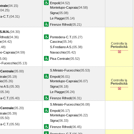
Empoli
(04.52)
trale
(04.15)
Montelupo-Capraia
(04.58)
(04.25)
Signa
(05.08)
a-C.T.
(04.31)
Le Piagge
(05.14)
Firenze Rifredi
(05.21)
S.M.N.
(04.30)
ifredi
(04.36)
Pontedera-C.T.
(05.27)
e
(04.42)
Cascina
(05.34)
Controlla la
Periodicità
.48)
S.Frediano A S.
(05.38)
po-Capraia
(04.59)
Navacchio
(05.42)
5.06)
Pisa Centrale
(05.52)
o-Fucecchio
(05.13)
S.Miniato-Fucecchio
(05.53)
 Centrale
(05.00)
trale
(05.19)
Empoli
(06.01)
Controlla la
io
(05.26)
Montelupo-Capraia
(06.07)
Periodicità
no A S.
(05.30)
Signa
(06.18)
(05.34)
Le Piagge
(06.24)
a-C.T.
(05.40)
Firenze Rifredi
(06.31)
S.Miniato-Fucecchio
(06.08)
 Centrale
(05.20)
Empoli
(06.17)
trale
(05.39)
Montelupo-Capraia
(06.22)
(05.50)
Signa
(06.33)
a-C.T.
(05.56)
Firenze Rifredi
(06.45)