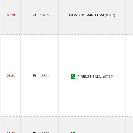
06.13
18255
PIOMBINO MARITTIMA
(08.07)
06.21
18391
FIRENZE S.M.N.
(07.14)