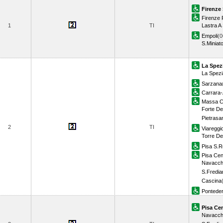
Firenze 
Firenze R
1
TI
Lastra A
Empoli
(0
S.Miniat
La Spez
La Spezi
Sarzana
Carrara
Massa C
Forte De
Pietrasa
2
TI
Viareggi
Torre De
Pisa S.
Pisa Cen
Navacch
S.Fredia
Cascina
Ponteder
Pisa Cen
Navacch