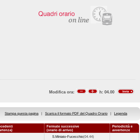
Modifica ora:
h:
04.00
Stampa questa pagina
|
Scarica il formato PDF del Quadro Orario
|
Legenda
ecedenti
Fermate successive
Periodicità e
artenza)
(orario di arrivo)
avvertenze
S.Miniato-Fucecchio
(04.44)