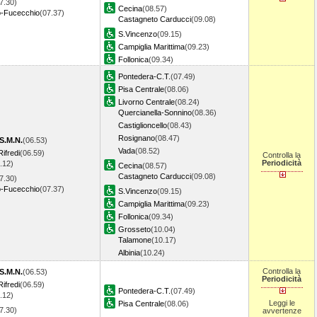
7.30)
Cecina
(08.57)
o-Fucecchio
(07.37)
Castagneto Carducci
(09.08)
S.Vincenzo
(09.15)
Campiglia Marittima
(09.23)
Follonica
(09.34)
Pontedera-C.T.
(07.49)
Pisa Centrale
(08.06)
Livorno Centrale
(08.24)
Quercianella-Sonnino
(08.36)
Castiglioncello
(08.43)
Rosignano
(08.47)
S.M.N.
(06.53)
Vada
(08.52)
ifredi
(06.59)
Controlla la
Periodicità
.12)
Cecina
(08.57)
Castagneto Carducci
(09.08)
7.30)
o-Fucecchio
(07.37)
S.Vincenzo
(09.15)
Campiglia Marittima
(09.23)
Follonica
(09.34)
Grosseto
(10.04)
Talamone
(10.17)
Albinia
(10.24)
Controlla la
S.M.N.
(06.53)
Periodicità
ifredi
(06.59)
Pontedera-C.T.
(07.49)
.12)
Leggi le
Pisa Centrale
(08.06)
7.30)
avvertenze