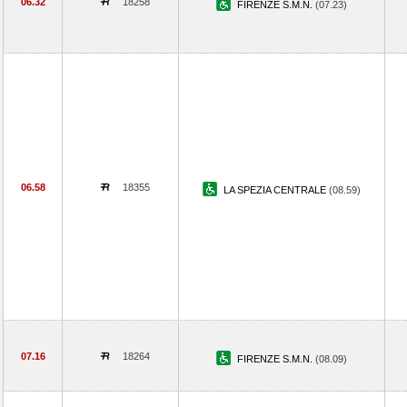
06.32
18258
FIRENZE S.M.N.
(07.23)
06.58
18355
LA SPEZIA CENTRALE
(08.59)
07.16
18264
FIRENZE S.M.N.
(08.09)