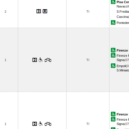
Pisa Cen
Navacch
2
TI
S.Fredia
Cascina
Ponteder
Firenze 
Firenze R
1
TI
Signa
(07
Empoli
(0
S.Miniat
Firenze 
Firenze R
1
TI
Signa
(07