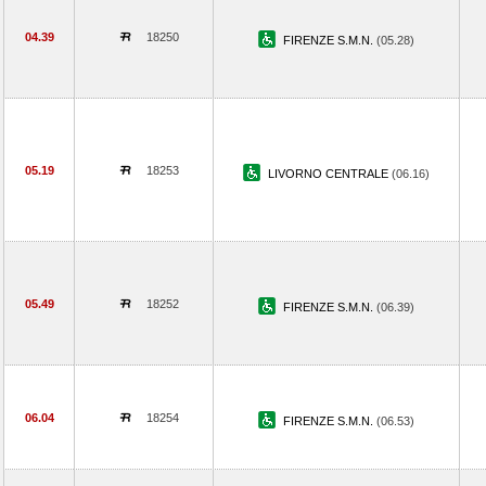
04.39
18250
FIRENZE S.M.N.
(05.28)
05.19
18253
LIVORNO CENTRALE
(06.16)
05.49
18252
FIRENZE S.M.N.
(06.39)
06.04
18254
FIRENZE S.M.N.
(06.53)