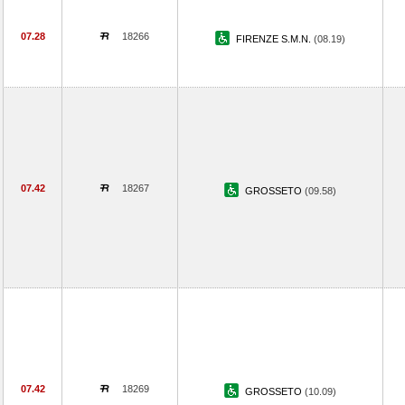
07.28
18266
FIRENZE S.M.N.
(08.19)
07.42
18267
GROSSETO
(09.58)
07.42
18269
GROSSETO
(10.09)