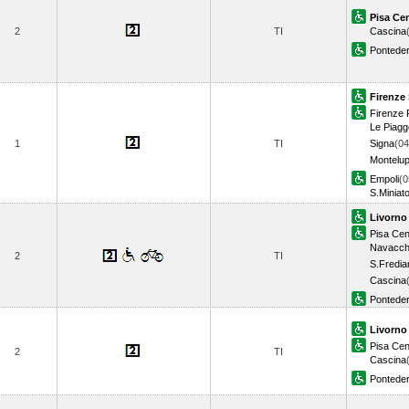
Pisa Cen
2
TI
Cascina
Ponteder
Firenze 
Firenze R
Le Piagg
1
TI
Signa
(04
Montelu
Empoli
(0
S.Miniat
Livorno
Pisa Cen
Navacch
2
TI
S.Fredia
Cascina
Ponteder
Livorno
Pisa Cen
2
TI
Cascina
Ponteder