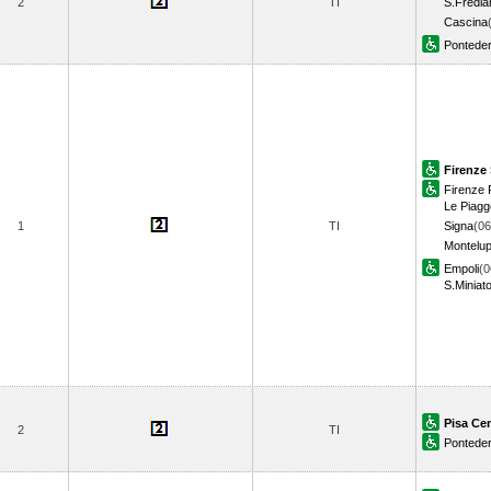
2
TI
S.Fredia
Cascina
Ponteder
Firenze 
Firenze R
Le Piagg
1
TI
Signa
(06
Montelu
Empoli
(0
S.Miniat
Pisa Cen
2
TI
Ponteder