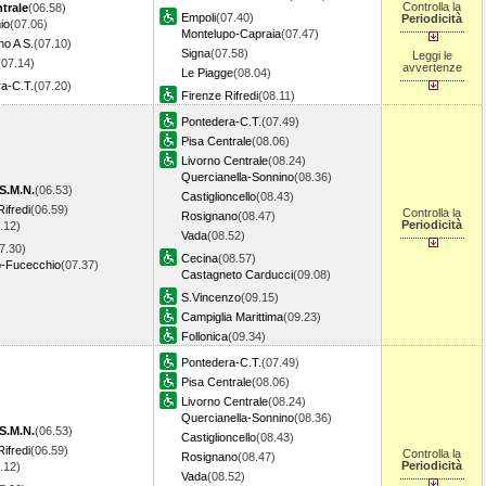
Controlla la
trale
(06.58)
Empoli
(07.40)
Periodicità
io
(07.06)
Montelupo-Capraia
(07.47)
no A S.
(07.10)
Signa
(07.58)
Leggi le
(07.14)
avvertenze
Le Piagge
(08.04)
a-C.T.
(07.20)
Firenze Rifredi
(08.11)
Pontedera-C.T.
(07.49)
Pisa Centrale
(08.06)
Livorno Centrale
(08.24)
Quercianella-Sonnino
(08.36)
S.M.N.
(06.53)
Castiglioncello
(08.43)
ifredi
(06.59)
Controlla la
Rosignano
(08.47)
Periodicità
.12)
Vada
(08.52)
7.30)
Cecina
(08.57)
o-Fucecchio
(07.37)
Castagneto Carducci
(09.08)
S.Vincenzo
(09.15)
Campiglia Marittima
(09.23)
Follonica
(09.34)
Pontedera-C.T.
(07.49)
Pisa Centrale
(08.06)
Livorno Centrale
(08.24)
Quercianella-Sonnino
(08.36)
S.M.N.
(06.53)
Castiglioncello
(08.43)
ifredi
(06.59)
Controlla la
Rosignano
(08.47)
Periodicità
.12)
Vada
(08.52)