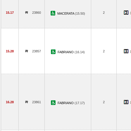
15.17
23860
2
MACERATA
(15.50)
15.28
23857
2
FABRIANO
(16.14)
16.28
23861
2
FABRIANO
(17.17)