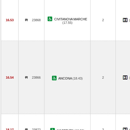
CIVITANOVA MARCHE
16.53
23868
2
(17.55)
16.54
23866
2
ANCONA
(18.43)
18.17
23872
2