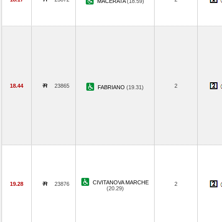
MACERATA
(18.59)
18.44
23865
2
FABRIANO
(19.31)
CIVITANOVA MARCHE
19.28
23876
2
(20.29)