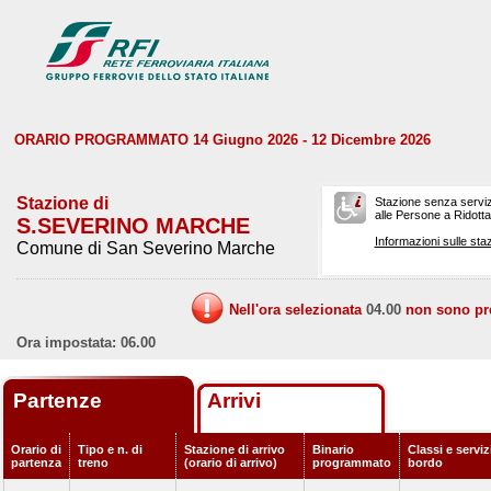
ORARIO PROGRAMMATO 14 Giugno 2026 - 12 Dicembre 2026
Stazione di
Stazione senza serviz
alle Persone a Ridotta 
S.SEVERINO MARCHE
Informazioni sulle staz
Comune di San Severino Marche
Nell'ora selezionata
04.00
non sono prev
Ora impostata: 06.00
Partenze
Arrivi
Orario di
Tipo e n. di
Stazione di arrivo
Binario
Classi e serviz
partenza
treno
(orario di arrivo)
programmato
bordo