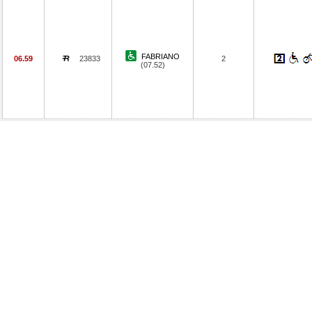
FABRIANO
06.59
23833
2
(07.52)