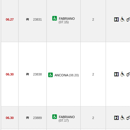
FABRIANO
06.27
23831
2
(07.15)
06.30
23838
2
ANCONA
(08.20)
FABRIANO
06.30
23889
2
(07.17)