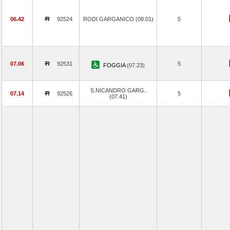
06.42
92524
RODI GARGANICO (08.01)
5
07.06
92531
5
FOGGIA
(07.23)
S.NICANDRO GARG.
07.14
92526
5
(07.41)