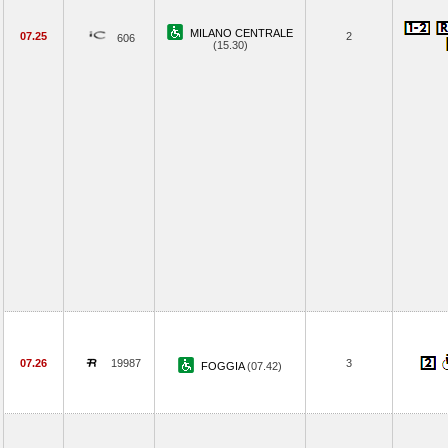
MILANO CENTRALE
07.25
2
606
(15.30)
07.26
19987
3
FOGGIA
(07.42)