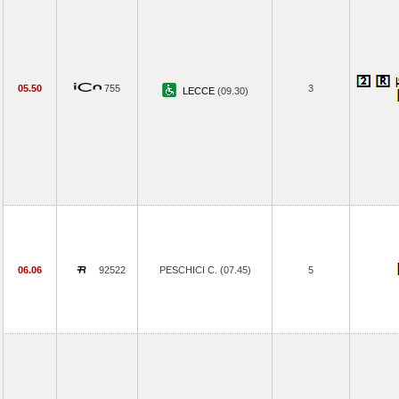
05.50
755
3
LECCE
(09.30)
06.06
92522
PESCHICI C. (07.45)
5