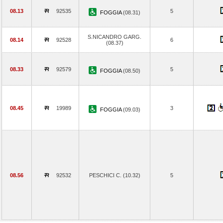
08.13
92535
5
FOGGIA
(08.31)
S.NICANDRO GARG.
08.14
92528
6
(08.37)
08.33
92579
5
FOGGIA
(08.50)
08.45
19989
3
FOGGIA
(09.03)
08.56
92532
PESCHICI C. (10.32)
5