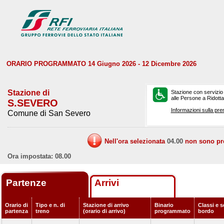
ORARIO PROGRAMMATO 14 Giugno 2026 - 12 Dicembre 2026
Stazione di
Stazione con servizio
alle Persone a Ridotta 
S.SEVERO
Informazioni sulla pre
Comune di San Severo
Nell'ora selezionata
04.00
non sono prev
Ora impostata: 08.00
Partenze
Arrivi
Orario di
Tipo e n. di
Stazione di arrivo
Binario
Classi e s
partenza
treno
(orario di arrivo)
programmato
bordo