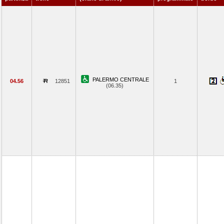
PALERMO CENTRALE
04.56
12851
1
(06.35)