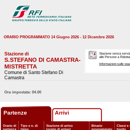
ORARIO PROGRAMMATO 14 Giugno 2026 - 12 Dicembre 2026
Stazione di
Stazione senza serviz
alle Persone a Ridotta 
S.STEFANO DI CAMASTRA-
Informazioni sulle staz
MISTRETTA
Comune di Santo Stefano Di
Camastra
Ora impostata: 04.00
Partenze
Arrivi
Orario di
Tipo e n. di
Stazione di arrivo
Binario
Classi e 
partenza
treno
(orario di arrivo)
programmato
bordo