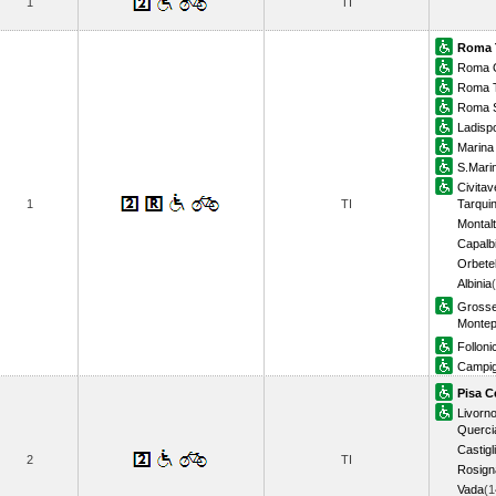
1
TI
Roma 
Roma 
Roma T
Roma S
Ladispo
Marina 
S.Marin
Civitav
1
TI
Tarquin
Montalt
Capalb
Orbetel
Albinia
Grosse
Montep
Folloni
Campigl
Pisa C
Livorno
Querci
Castigl
2
TI
Rosign
Vada
(1