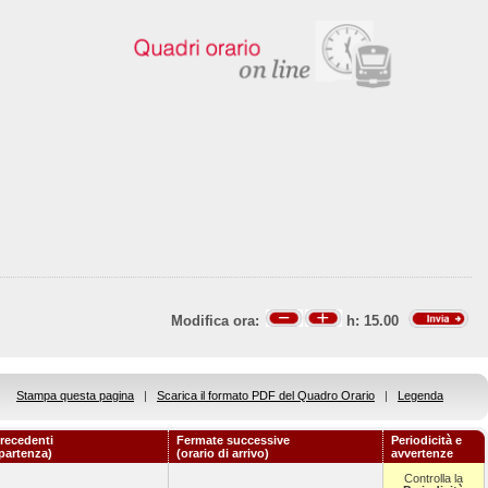
Modifica ora:
h:
15.00
Stampa questa pagina
|
Scarica il formato PDF del Quadro Orario
|
Legenda
recedenti
Fermate successive
Periodicità e
 partenza)
(orario di arrivo)
avvertenze
Controlla la