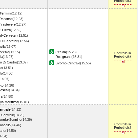
Periodicità
Termini
(12.12)
Ostiense
(12.23)
rastevere
(12.27)
.Pietro
(12.32)
li-Cerveteri
(12.51)
Di Cerveteri
(12.56)
ella
(13.07)
ecchia
(13.15)
Cecina
(15.23)
Controlla la
Periodicità
ia
(13.27)
Rosignano
(15.31)
o Di Castro
(13.37)
Livorno Centrale
(15.55)
io
(13.51)
lo
(14.00)
(14.07)
to
(14.26)
escali
(14.34)
ca
(14.50)
ia Marittima
(15.01)
entrale
(14.12)
 Centrale
(14.29)
anella-Sonnino
(14.39)
Controlla la
ioncello
(14.46)
Periodicità
ano
(14.50)
4.54)