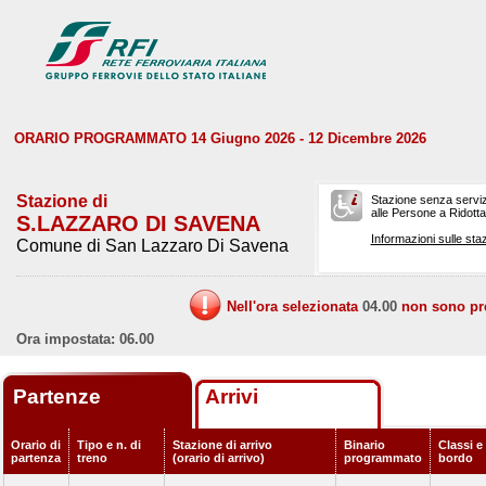
ORARIO PROGRAMMATO 14 Giugno 2026 - 12 Dicembre 2026
Stazione di
Stazione senza serviz
alle Persone a Ridotta 
S.LAZZARO DI SAVENA
Informazioni sulle staz
Comune di San Lazzaro Di Savena
Nell'ora selezionata
04.00
non sono prev
Ora impostata: 06.00
Partenze
Arrivi
Orario di
Tipo e n. di
Stazione di arrivo
Binario
Classi e 
partenza
treno
(orario di arrivo)
programmato
bordo