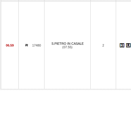
S.PIETRO IN CASALE
06.59
17480
2
(07.55)