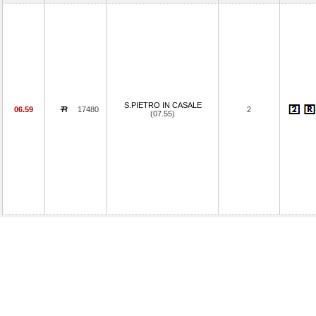
S.PIETRO IN CASALE
06.59
17480
2
(07.55)