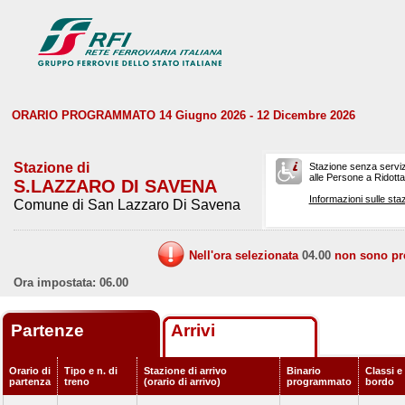
ORARIO PROGRAMMATO 14 Giugno 2026 - 12 Dicembre 2026
Stazione di
Stazione senza serviz
alle Persone a Ridotta 
S.LAZZARO DI SAVENA
Informazioni sulle staz
Comune di San Lazzaro Di Savena
Nell'ora selezionata
04.00
non sono prev
Ora impostata: 06.00
Partenze
Arrivi
Orario di
Tipo e n. di
Stazione di arrivo
Binario
Classi e 
partenza
treno
(orario di arrivo)
programmato
bordo