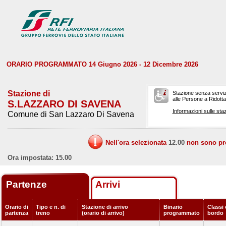
ORARIO PROGRAMMATO 14 Giugno 2026 - 12 Dicembre 2026
Stazione di
Stazione senza serviz
alle Persone a Ridotta 
S.LAZZARO DI SAVENA
Informazioni sulle staz
Comune di San Lazzaro Di Savena
Nell'ora selezionata
12.00
non sono prev
Ora impostata: 15.00
Partenze
Arrivi
Orario di
Tipo e n. di
Stazione di arrivo
Binario
Classi 
partenza
treno
(orario di arrivo)
programmato
bordo