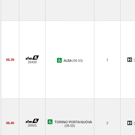
06.39
1
ALBA
(06.53)
26400
TORINO PORTA NUOVA
06.40
2
26501
(08.00)