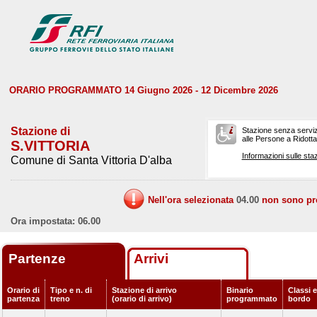
ORARIO PROGRAMMATO 14 Giugno 2026 - 12 Dicembre 2026
Stazione di
Stazione senza serviz
alle Persone a Ridotta 
S.VITTORIA
Informazioni sulle staz
Comune di Santa Vittoria D'alba
Nell'ora selezionata
04.00
non sono prev
Ora impostata: 06.00
Partenze
Arrivi
Orario di
Tipo e n. di
Stazione di arrivo
Binario
Classi e
partenza
treno
(orario di arrivo)
programmato
bordo