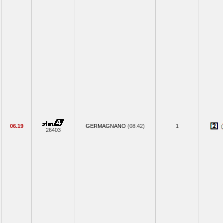
06.19
GERMAGNANO
(08.42)
1
26403