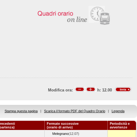
Modifica ora:
h:
12.00
Stampa questa pagina
|
Scarica il formato PDF del Quadro Orario
|
Legenda
recedenti
Fermate successive
Periodicità e
 partenza)
(orario di arrivo)
avvertenze
Melegnano
(12.07)