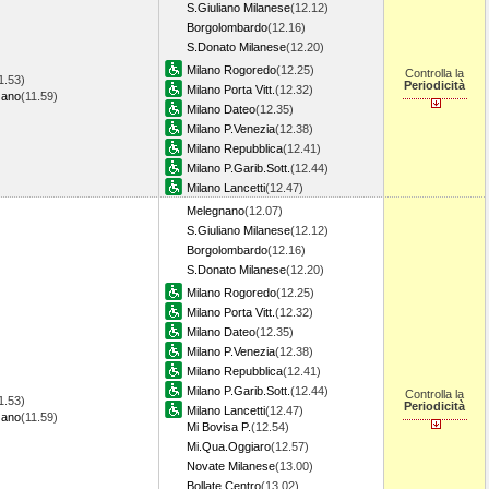
S.Giuliano Milanese
(12.12)
Borgolombardo
(12.16)
S.Donato Milanese
(12.20)
Milano Rogoredo
(12.25)
Controlla la
1.53)
Periodicità
Milano Porta Vitt.
(12.32)
zano
(11.59)
Milano Dateo
(12.35)
Milano P.Venezia
(12.38)
Milano Repubblica
(12.41)
Milano P.Garib.Sott.
(12.44)
Milano Lancetti
(12.47)
Melegnano
(12.07)
S.Giuliano Milanese
(12.12)
Borgolombardo
(12.16)
S.Donato Milanese
(12.20)
Milano Rogoredo
(12.25)
Milano Porta Vitt.
(12.32)
Milano Dateo
(12.35)
Milano P.Venezia
(12.38)
Milano Repubblica
(12.41)
Milano P.Garib.Sott.
(12.44)
Controlla la
1.53)
Periodicità
Milano Lancetti
(12.47)
zano
(11.59)
Mi Bovisa P.
(12.54)
Mi.Qua.Oggiaro
(12.57)
Novate Milanese
(13.00)
Bollate Centro
(13.02)