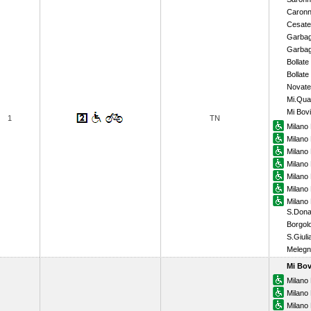
Caronn
Cesate
Garbag
Garbag
Bollate
Bollate
Novate
Mi.Qua
Mi Bovi
1
TN
Milano 
Milano 
Milano
Milano
Milano
Milano 
Milano
S.Dona
Borgol
S.Giuli
Meleg
Mi Bov
Milano 
Milano 
Milano