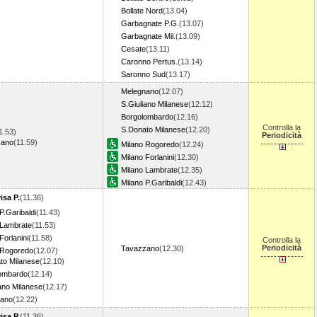
Bollate Nord
(13.04)
Garbagnate P.G.
(13.07)
Garbagnate Mil.
(13.09)
Cesate
(13.11)
Caronno Pertus.
(13.14)
Saronno Sud
(13.17)
Melegnano
(12.07)
S.Giuliano Milanese
(12.12)
Borgolombardo
(12.16)
Controlla la
S.Donato Milanese
(12.20)
1.53)
Periodicità
zano
(11.59)
Milano Rogoredo
(12.24)
Milano Forlanini
(12.30)
Milano Lambrate
(12.35)
Milano P.Garibaldi
(12.43)
isa P.
(11.36)
P.Garibaldi
(11.43)
 Lambrate
(11.53)
Forlanini
(11.58)
Controlla la
Periodicità
Tavazzano
(12.30)
 Rogoredo
(12.07)
to Milanese
(12.10)
ombardo
(12.14)
ano Milanese
(12.17)
nano
(12.22)
isa P.
(11.36)