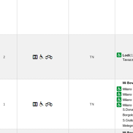
Lodi
(1
2
TN
Tavaz
Mi Bov
Milano 
Milano
Milano 
1
TN
Milano
S.Dona
Borgol
S.Giuli
Meleg
Mi Bov