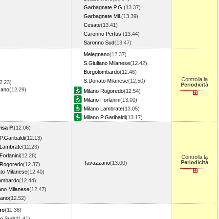
Garbagnate P.G.
(13.37)
Garbagnate Mil.
(13.39)
Cesate
(13.41)
Caronno Pertus.
(13.44)
Saronno Sud
(13.47)
Melegnano
(12.37)
S.Giuliano Milanese
(12.42)
Borgolombardo
(12.46)
Controlla la
S.Donato Milanese
(12.50)
2.23)
Periodicità
zano
(12.29)
Milano Rogoredo
(12.54)
Milano Forlanini
(13.00)
Milano Lambrate
(13.05)
Milano P.Garibaldi
(13.17)
isa P.
(12.06)
P.Garibaldi
(12.13)
 Lambrate
(12.23)
Forlanini
(12.28)
Controlla la
Periodicità
Tavazzano
(13.00)
 Rogoredo
(12.37)
to Milanese
(12.40)
ombardo
(12.44)
ano Milanese
(12.47)
nano
(12.52)
no
(11.38)
o Sud
(11.41)