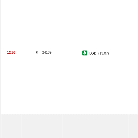
12.56
24139
LODI
(13.07)