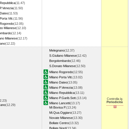
 Repubblica
(11.47)
 P.Venezia
(11.50)
 Dateo
(11.53)
Porta Vitt.
(11.56)
 Rogoredo
(12.05)
to Milanese
(12.10)
ombardo
(12.14)
ano Milanese
(12.17)
nano
(12.22)
Melegnano
(12.37)
S.Giuliano Milanese
(12.42)
Borgolombardo
(12.46)
S.Donato Milanese
(12.50)
Milano Rogoredo
(12.55)
Milano Porta Vitt.
(13.02)
Milano Dateo
(13.05)
Milano P.Venezia
(13.08)
Milano Repubblica
(13.11)
Milano P.Garib.Sott.
(13.14)
Controlla la
2.23)
Periodicità
Milano Lancetti
(13.17)
zano
(12.29)
Mi Bovisa P.
(13.24)
Mi.Qua.Oggiaro
(13.27)
Novate Milanese
(13.30)
Bollate Centro
(13.32)
Bollate Nord
(13.34)