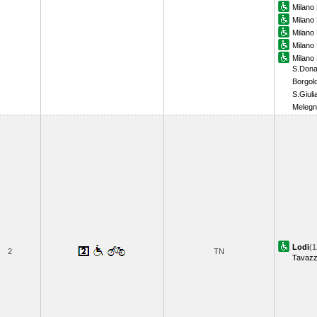
Milano
Milano
Milano
Milano 
Milano
S.Dona
Borgol
S.Giuli
Meleg
Lodi
(1
2
TN
Tavaz