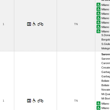
Milano 
Milano 
Milano
Milano
Milano
1
TN
Milano 
Milano
S.Dona
Borgol
S.Giuli
Meleg
Saron
Saronn
Caronn
Cesate
Garbag
Garbag
Bollate
Bollate
Novate
Mi.Qua
Mi Bovi
1
TN
Milano 
Milano 