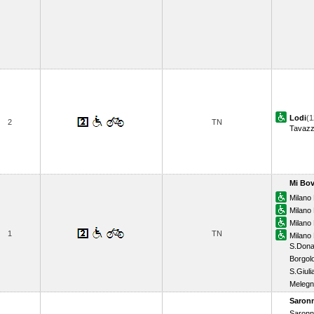
Lodi
(1
2
TN
Tavaz
Mi Bov
Milano 
Milano
Milano 
1
TN
Milano
S.Dona
Borgol
S.Giuli
Meleg
Saron
Saronn