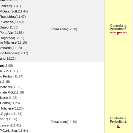
Lancetti
(11.41)
P.Garib.Sott.
(11.44)
 Repubblica
(11.47)
 P.Venezia
(11.50)
Controlla la
 Dateo
(11.53)
Periodicità
Tavazzano
(12.30)
Porta Vitt.
(11.56)
 Rogoredo
(12.05)
to Milanese
(12.10)
ombardo
(12.14)
ano Milanese
(12.17)
nano
(12.22)
no
(11.08)
o Sud
(11.11)
o Pertus.
(11.14)
(11.15)
nate Mil.
(11.18)
nate P.G.
(11.19)
 Nord
(11.22)
 Centro
(11.25)
 Milanese
(11.28)
.Oggiaro
(11.31)
Controlla la
sa P.
(11.36)
Periodicità
Tavazzano
(12.30)
Lancetti
(11.41)
P.Garib.Sott.
(11.44)