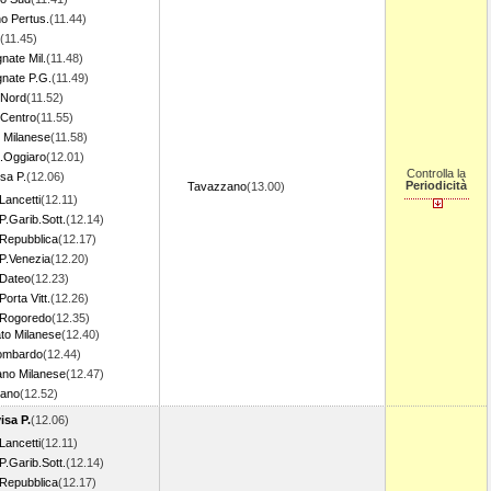
o Pertus.
(11.44)
(11.45)
nate Mil.
(11.48)
nate P.G.
(11.49)
 Nord
(11.52)
 Centro
(11.55)
 Milanese
(11.58)
.Oggiaro
(12.01)
Controlla la
sa P.
(12.06)
Periodicità
Tavazzano
(13.00)
Lancetti
(12.11)
P.Garib.Sott.
(12.14)
 Repubblica
(12.17)
 P.Venezia
(12.20)
 Dateo
(12.23)
Porta Vitt.
(12.26)
 Rogoredo
(12.35)
to Milanese
(12.40)
ombardo
(12.44)
ano Milanese
(12.47)
nano
(12.52)
isa P.
(12.06)
Lancetti
(12.11)
P.Garib.Sott.
(12.14)
 Repubblica
(12.17)