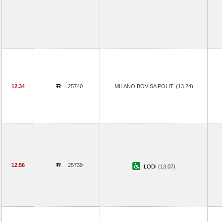
12.34
25740
MILANO BOVISA POLIT. (13.24)
12.56
25739
LODI
(13.07)