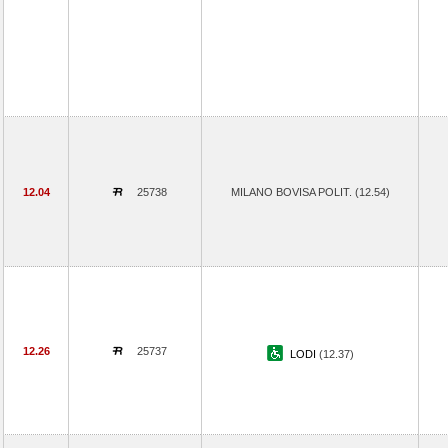
12.04
25738
MILANO BOVISA POLIT. (12.54)
12.26
25737
LODI
(12.37)