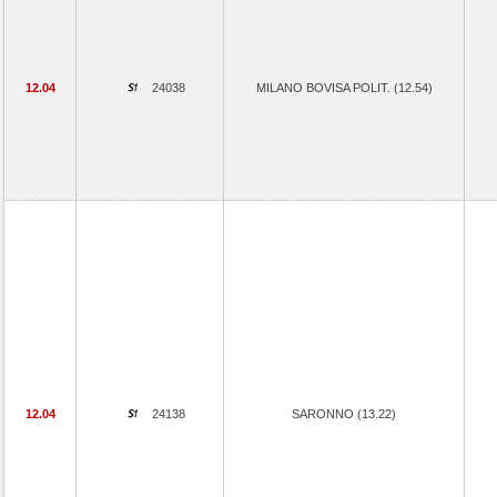
12.04
24038
MILANO BOVISA POLIT. (12.54)
12.04
24138
SARONNO (13.22)