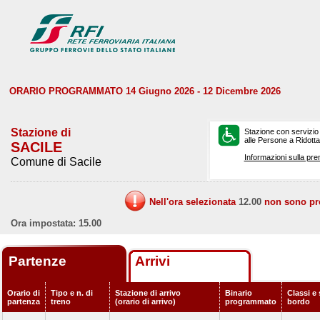
ORARIO PROGRAMMATO 14 Giugno 2026 - 12 Dicembre 2026
Stazione di
Stazione con servizio
alle Persone a Ridotta 
SACILE
Informazioni sulla pre
Comune di Sacile
Nell'ora selezionata
12.00
non sono prev
Ora impostata: 15.00
Partenze
Arrivi
Orario di
Tipo e n. di
Stazione di arrivo
Binario
Classi e 
partenza
treno
(orario di arrivo)
programmato
bordo