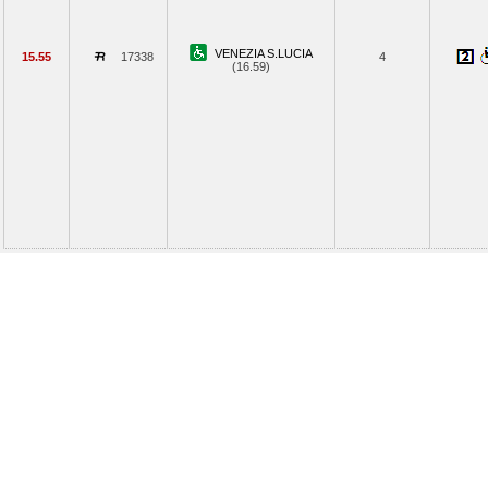
VENEZIA S.LUCIA
15.55
17338
4
(16.59)