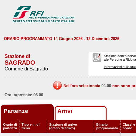
ORARIO PROGRAMMATO 14 Giugno 2026 - 12 Dicembre 2026
Stazione di
Stazione senza serviz
alle Persone a Ridotta 
SAGRADO
Informazioni sulle staz
Comune di Sagrado
Nell'ora selezionata
04.00
non sono prev
Ora impostata: 06.00
Partenze
Arrivi
Orario di
Tipo e n. di
Stazione di arrivo
Binario
Classi e 
partenza
treno
(orario di arrivo)
programmato
bordo