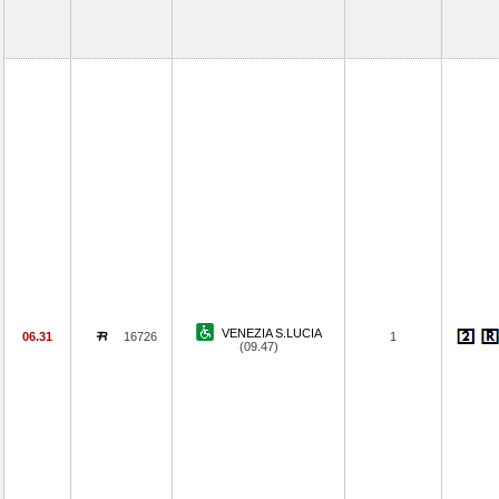
VENEZIA S.LUCIA
06.31
16726
1
(09.47)