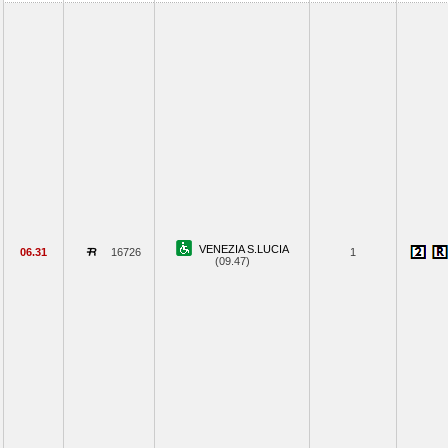
VENEZIA S.LUCIA
06.31
16726
1
(09.47)