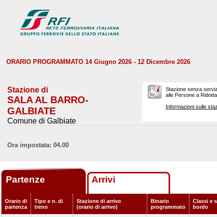
ORARIO PROGRAMMATO 14 Giugno 2026 - 12 Dicembre 2026
Stazione di
Stazione senza serviz
alle Persone a Ridotta 
SALA AL BARRO-
Informazioni sulle staz
GALBIATE
Comune di Galbiate
Ora impostata: 04.00
Partenze
Arrivi
Orario di
Tipo e n. di
Stazione di arrivo
Binario
Classi e s
partenza
treno
(orario di arrivo)
programmato
bordo