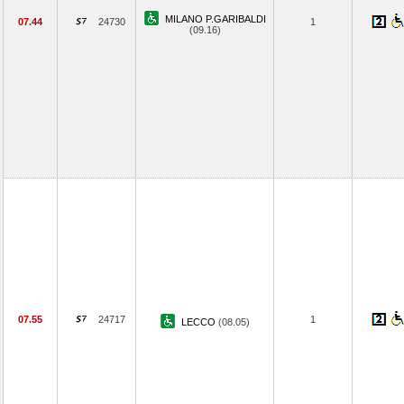
MILANO P.GARIBALDI
07.44
24730
1
(09.16)
07.55
24717
1
LECCO
(08.05)