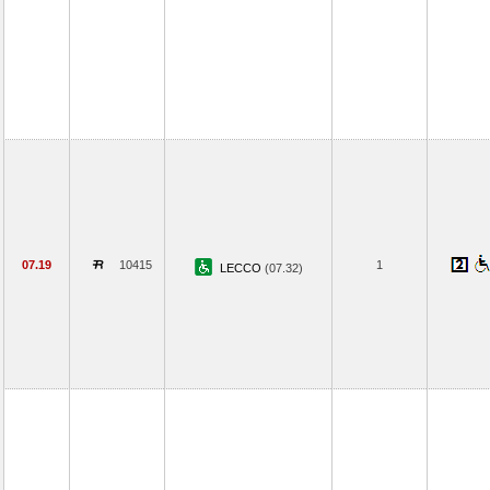
07.19
10415
1
LECCO
(07.32)