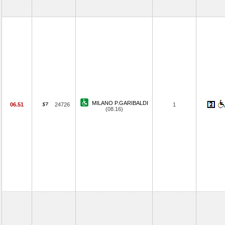
MILANO P.GARIBALDI
06.51
24726
1
(08.16)