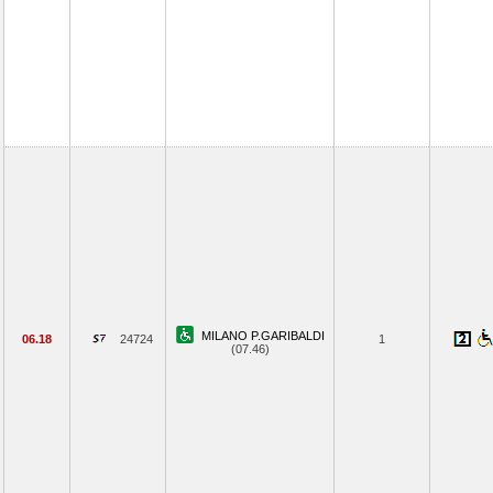
MILANO P.GARIBALDI
06.18
24724
1
(07.46)