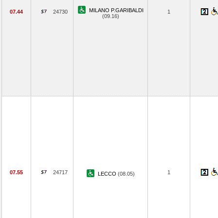
MILANO P.GARIBALDI
07.44
24730
1
(09.16)
07.55
24717
1
LECCO
(08.05)