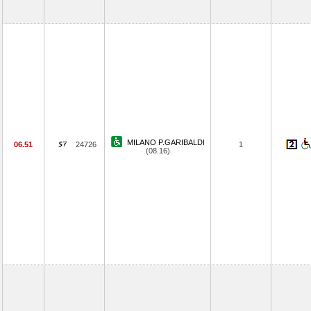
MILANO P.GARIBALDI
06.51
24726
1
(08.16)