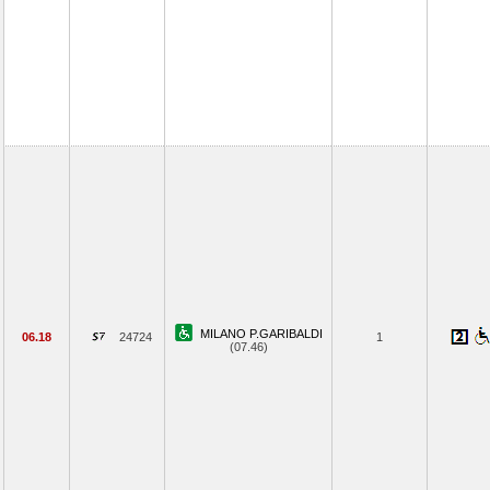
MILANO P.GARIBALDI
06.18
24724
1
(07.46)