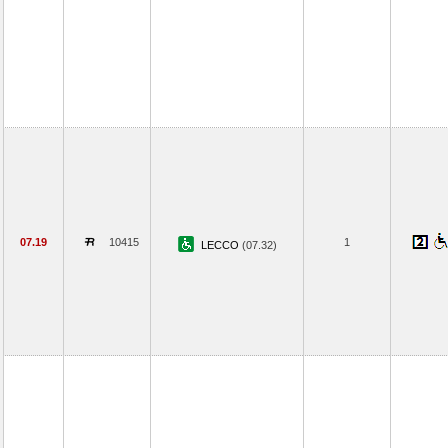
07.19
10415
1
LECCO
(07.32)