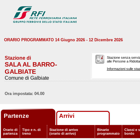
ORARIO PROGRAMMATO 14 Giugno 2026 - 12 Dicembre 2026
Stazione di
Stazione senza serviz
alle Persone a Ridotta 
SALA AL BARRO-
Informazioni sulle staz
GALBIATE
Comune di Galbiate
Ora impostata: 04.00
Partenze
Arrivi
Orario di
Tipo e n. di
Stazione di arrivo
Binario
Classi e s
partenza
treno
(orario di arrivo)
programmato
bordo