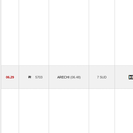
06.29
5703
ARECHI
(06.48)
7 SUD