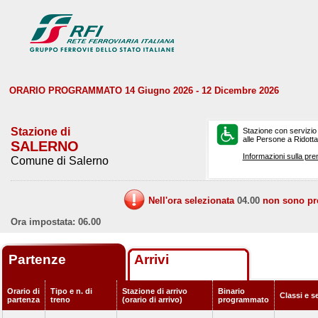
ORARIO PROGRAMMATO 14 Giugno 2026 - 12 Dicembre 2026
Stazione di
Stazione con servizio
alle Persone a Ridotta 
SALERNO
Informazioni sulla pre
Comune di Salerno
Nell'ora selezionata
04.00
non sono prev
Ora impostata: 06.00
Partenze
Arrivi
Orario di
Tipo e n. di
Stazione di arrivo
Binario
Classi e s
partenza
treno
(orario di arrivo)
programmato