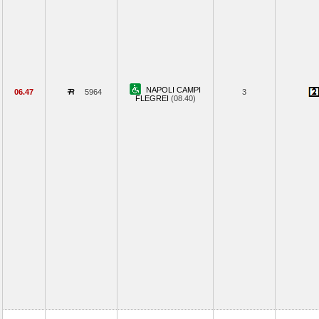
NAPOLI CAMPI
06.47
5964
3
FLEGREI
(08.40)