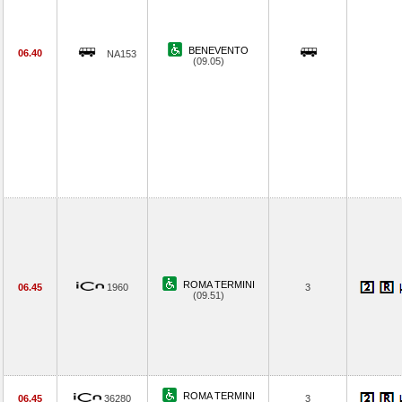
BENEVENTO
06.40
NA153
(09.05)
ROMA TERMINI
06.45
1960
3
(09.51)
ROMA TERMINI
06.45
36280
3