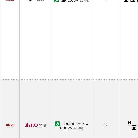
SIRACUSA
(15.48)
TORINO PORTA
06.20
6
9916
NUOVA
(13.36)