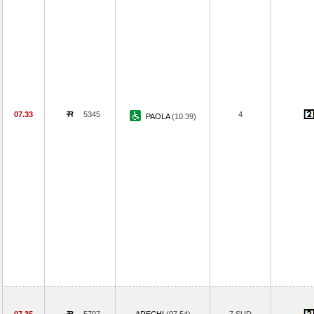
07.33
5345
4
PAOLA
(10.39)