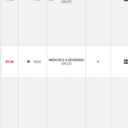
(08.07)
MERCATO S.SEVERINO
07.33
5010
8
(08.12)