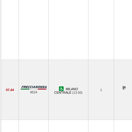
MILANO
07.44
1
9524
CENTRALE
(13.50)