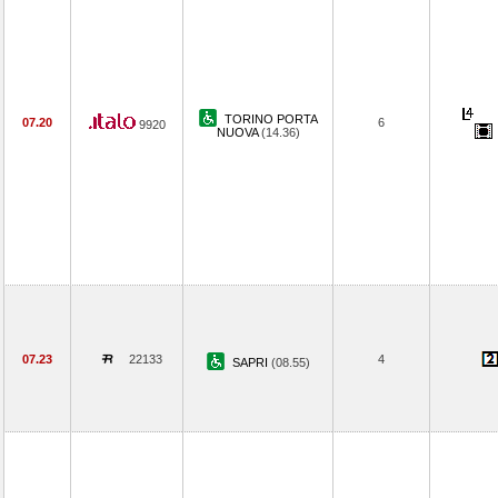
TORINO PORTA
07.20
6
9920
NUOVA
(14.36)
07.23
22133
4
SAPRI
(08.55)