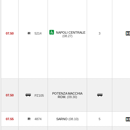
NAPOLI CENTRALE
07.50
5214
3
(08.27)
POTENZA MACCHIA
07.50
PZ105
ROM.
(09.30)
07.55
4874
SARNO
(08.10)
5