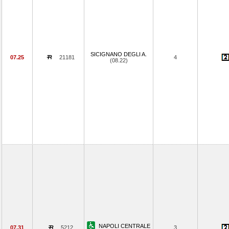
SICIGNANO DEGLI A.
07.25
21181
4
(08.22)
NAPOLI CENTRALE
07.31
5212
3