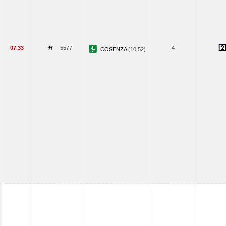
07.33
5577
4
COSENZA
(10.52)