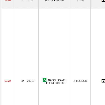
07.35
5707
ARECHI
(07.54)
7 SUD
NAPOLI CAMPI
07.37
21310
2 TRONCO
FLEGREI
(09.28)