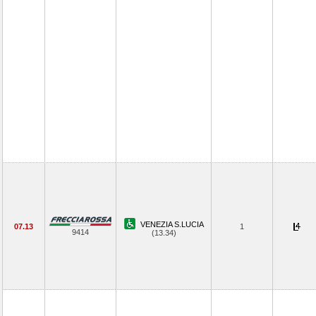
VENEZIA S.LUCIA
07.13
1
9414
(13.34)