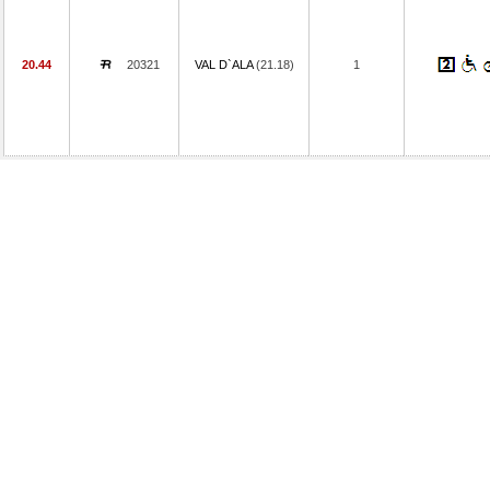
20.44
20321
VAL D`ALA
(21.18)
1