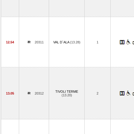
12.54
20311
VAL D`ALA
(13.28)
1
TIVOLI TERME
13.05
20312
2
(13.20)