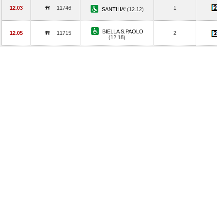
12.03
11746
1
SANTHIA'
(12.12)
BIELLA S.PAOLO
12.05
11715
2
(12.18)