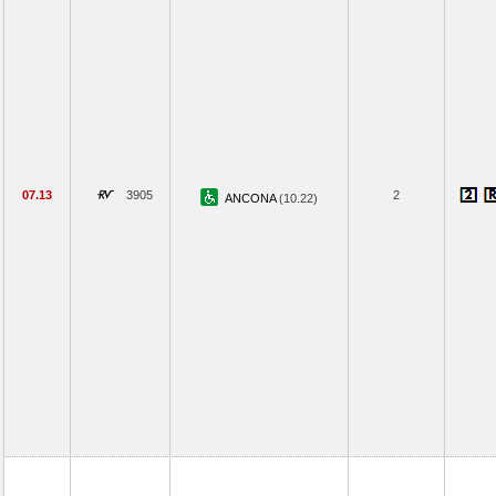
07.13
3905
2
ANCONA
(10.22)