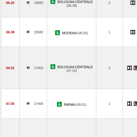
BOLOGNA CENTRALE
06.20
19583
2
(06.38)
06.38
19582
1
MODENA
(06.55)
BOLOGNA CENTRALE
06.52
17403
2
(07.10)
07.05
17406
1
PARMA
(08.01)