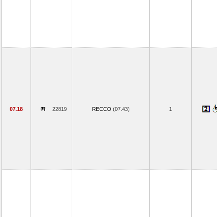
07.18
22819
RECCO
(07.43)
1