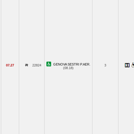
GENOVA SESTRI P.AER.
07.27
22824
3
(08.18)