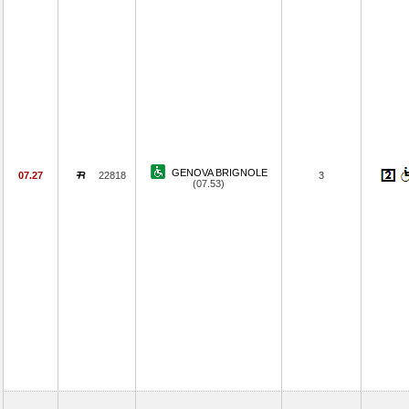
GENOVA BRIGNOLE
07.27
22818
3
(07.53)