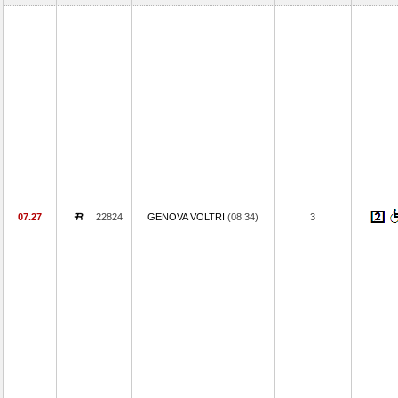
07.27
22824
GENOVA VOLTRI
(08.34)
3