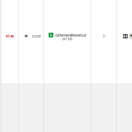
GENOVA BRIGNOLE
07.40
12318
3
(07.53)