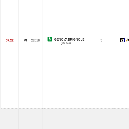
GENOVA BRIGNOLE
07.22
22818
3
(07.53)