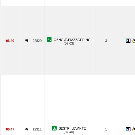
GENOVA PIAZZA PRINC.
06.40
22820
3
(07.03)
SESTRI LEVANTE
06.47
12311
1
(07.40)