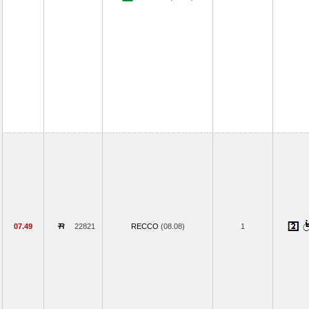
07.49
22821
RECCO
(08.08)
1