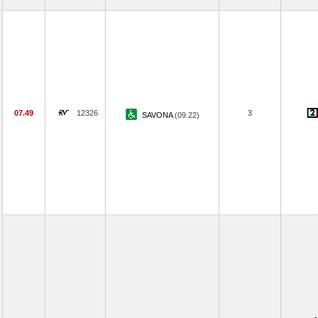
07.49
12326
3
SAVONA
(09.22)