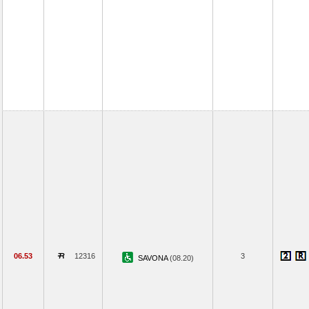
06.53
12316
3
SAVONA
(08.20)