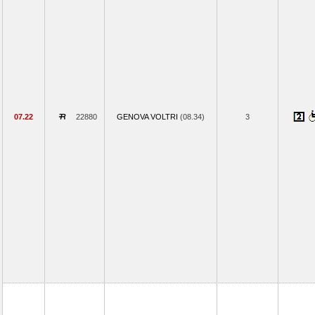
07.22
22880
GENOVA VOLTRI
(08.34)
3