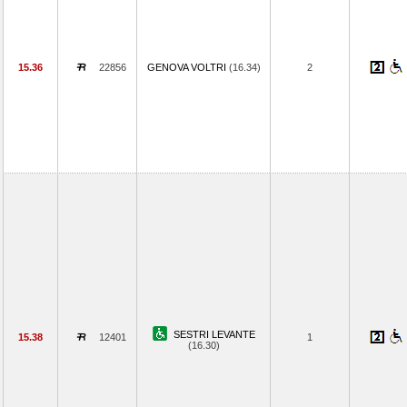
15.36
22856
GENOVA VOLTRI
(16.34)
2
SESTRI LEVANTE
15.38
12401
1
(16.30)