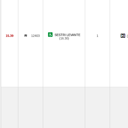
SESTRI LEVANTE
15.39
12403
1
(16.30)