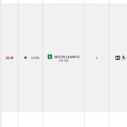
SESTRI LEVANTE
15.39
12405
1
(16.32)