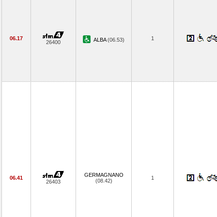
06.17
1
ALBA
(06.53)
26400
GERMAGNANO
06.41
1
(08.42)
26403