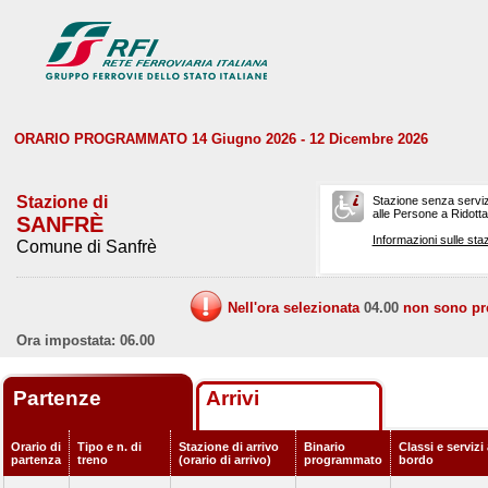
ORARIO PROGRAMMATO 14 Giugno 2026 - 12 Dicembre 2026
Stazione di
Stazione senza serviz
alle Persone a Ridotta 
SANFRÈ
Informazioni sulle staz
Comune di Sanfrè
Nell'ora selezionata
04.00
non sono prev
Ora impostata: 06.00
Partenze
Arrivi
Orario di
Tipo e n. di
Stazione di arrivo
Binario
Classi e servizi
partenza
treno
(orario di arrivo)
programmato
bordo