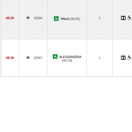
08.29
10566
2
PAVIA
(08.55)
ALESSANDRIA
08.30
10567
1
(09.19)