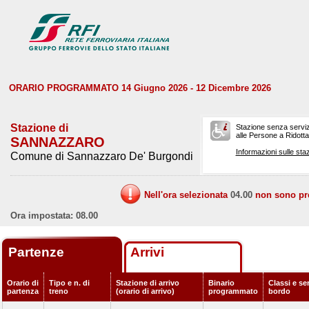
ORARIO PROGRAMMATO 14 Giugno 2026 - 12 Dicembre 2026
Stazione di
Stazione senza serviz
alle Persone a Ridotta 
SANNAZZARO
Informazioni sulle staz
Comune di Sannazzaro De' Burgondi
Nell'ora selezionata
04.00
non sono prev
Ora impostata: 08.00
Partenze
Arrivi
Orario di
Tipo e n. di
Stazione di arrivo
Binario
Classi e ser
partenza
treno
(orario di arrivo)
programmato
bordo