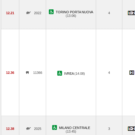
TORINO PORTA NUOVA
12.21
2022
4
(13.06)
12.36
11366
4
IVREA
(14.08)
MILANO CENTRALE
12.38
2025
3
(13.45)