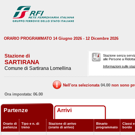
ORARIO PROGRAMMATO 14 Giugno 2026 - 12 Dicembre 2026
Stazione di
Stazione senza serviz
alle Persone a Ridotta 
SARTIRANA
Informazioni sulle staz
Comune di Sartirana Lomellina
Nell'ora selezionata
04.00
non sono prev
Ora impostata: 06.00
Partenze
Arrivi
Orario di
Tipo e n. di
Stazione di arrivo
Binario
Classi e
partenza
treno
(orario di arrivo)
programmato
bordo