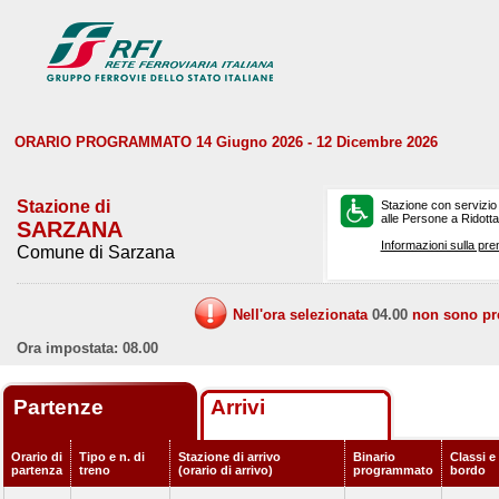
ORARIO PROGRAMMATO 14 Giugno 2026 - 12 Dicembre 2026
Stazione di
Stazione con servizio
alle Persone a Ridotta 
SARZANA
Informazioni sulla pre
Comune di Sarzana
Nell'ora selezionata
04.00
non sono prev
Ora impostata: 08.00
Partenze
Arrivi
Orario di
Tipo e n. di
Stazione di arrivo
Binario
Classi e 
partenza
treno
(orario di arrivo)
programmato
bordo