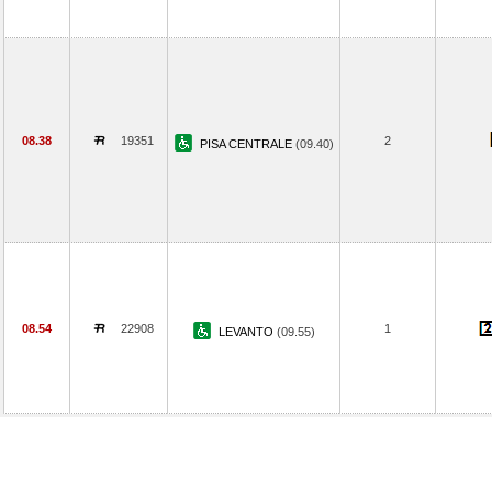
08.38
19351
2
PISA CENTRALE
(09.40)
08.54
22908
1
LEVANTO
(09.55)