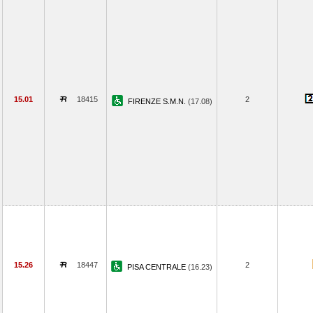
15.01
18415
2
FIRENZE S.M.N.
(17.08)
15.26
18447
2
PISA CENTRALE
(16.23)