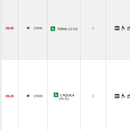
09.00
23946
1
TERNI
(10.50)
L'AQUILA
09.20
23909
2
(09.41)