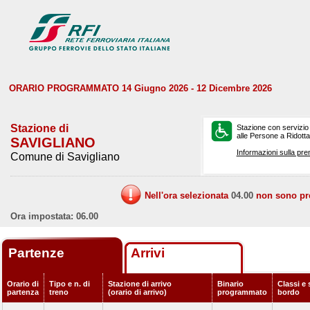
ORARIO PROGRAMMATO 14 Giugno 2026 - 12 Dicembre 2026
Stazione di
Stazione con servizio
alle Persone a Ridotta 
SAVIGLIANO
Informazioni sulla pre
Comune di Savigliano
Nell'ora selezionata
04.00
non sono prev
Ora impostata: 06.00
Partenze
Arrivi
Orario di
Tipo e n. di
Stazione di arrivo
Binario
Classi e 
partenza
treno
(orario di arrivo)
programmato
bordo