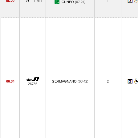
06.22
11911
1
CUNEO
(07.24)
06.34
GERMAGNANO
(08.42)
2
26736