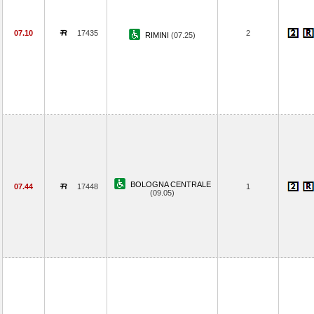
07.10
17435
2
RIMINI
(07.25)
BOLOGNA CENTRALE
07.44
17448
1
(09.05)