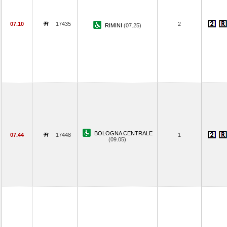
07.10
17435
2
RIMINI
(07.25)
BOLOGNA CENTRALE
07.44
17448
1
(09.05)