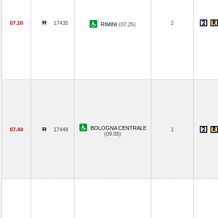
07.10
17435
2
RIMINI
(07.25)
BOLOGNA CENTRALE
07.44
17448
1
(09.05)