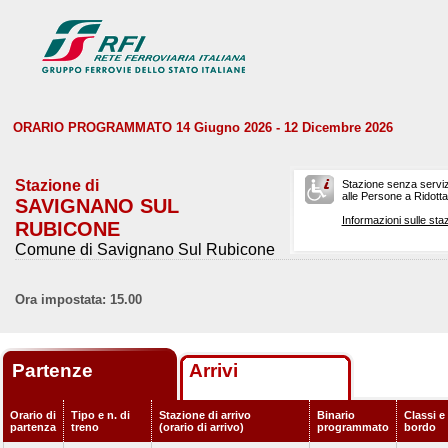
ORARIO PROGRAMMATO 14 Giugno 2026 - 12 Dicembre 2026
Stazione di
Stazione senza serviz
alle Persone a Ridotta 
SAVIGNANO SUL
Informazioni sulle staz
RUBICONE
Comune di Savignano Sul Rubicone
Ora impostata: 15.00
Partenze
Arrivi
Orario di
Tipo e n. di
Stazione di arrivo
Binario
Classi e 
partenza
treno
(orario di arrivo)
programmato
bordo