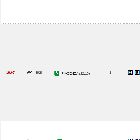
19.07
3928
1
PIACENZA
(22.13)