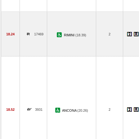
18.24
17469
2
RIMINI
(18.39)
18.52
3931
2
ANCONA
(20.26)