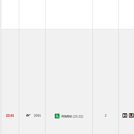
23.01
2091
2
RIMINI
(23.22)