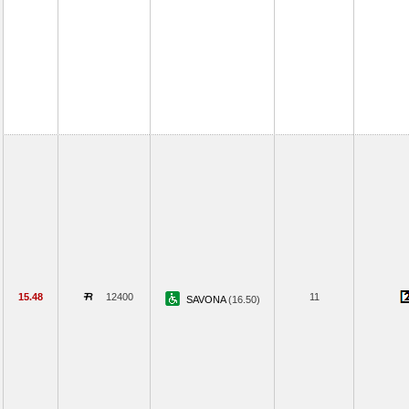
15.48
12400
11
SAVONA
(16.50)