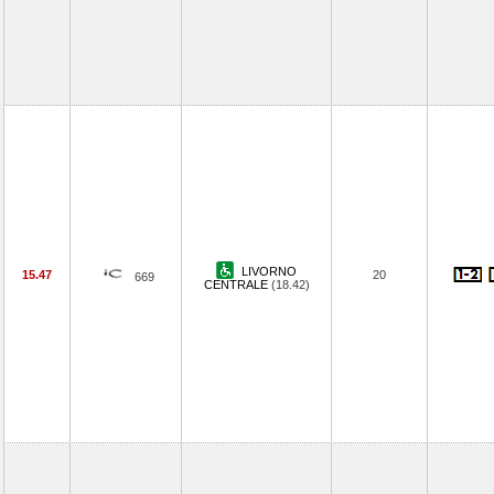
LIVORNO
15.47
20
669
CENTRALE
(18.42)