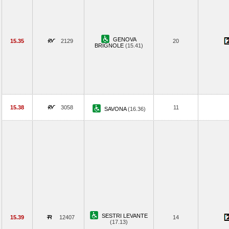
GENOVA
15.35
2129
20
BRIGNOLE
(15.41)
15.38
3058
11
SAVONA
(16.36)
SESTRI LEVANTE
15.39
12407
14
(17.13)