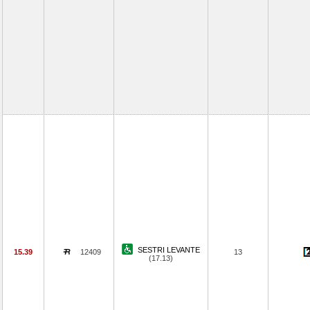
SESTRI LEVANTE
15.39
12409
13
(17.13)