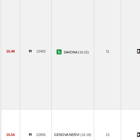
15.48
12402
11
SAVONA
(16.52)
15.54
22855
GENOVA NERVI
(16.18)
13