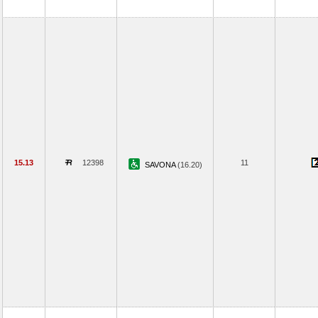
15.13
12398
11
SAVONA
(16.20)