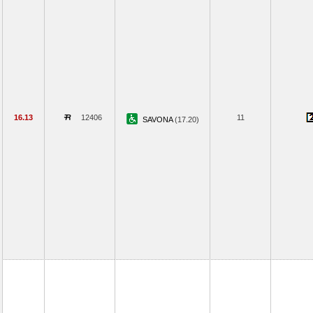
16.13
12406
11
SAVONA
(17.20)