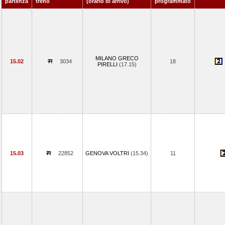
partenza
treno
(orario di arrivo)
programmato
MILANO GRECO
15.02
3034
18
PIRELLI
(17.15)
15.03
22852
GENOVA VOLTRI
(15.34)
11