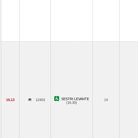
SESTRI LEVANTE
15.13
12403
14
(16.30)