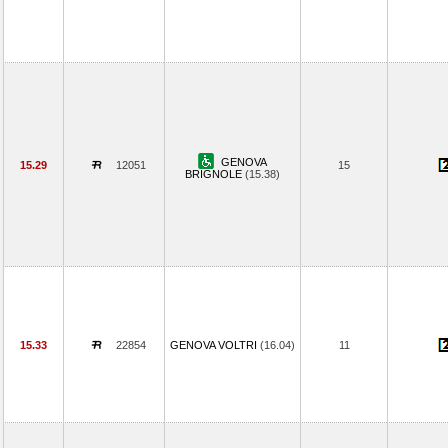
GENOVA
15.29
12051
15
BRIGNOLE
(15.38)
15.33
22854
GENOVA VOLTRI
(16.04)
11