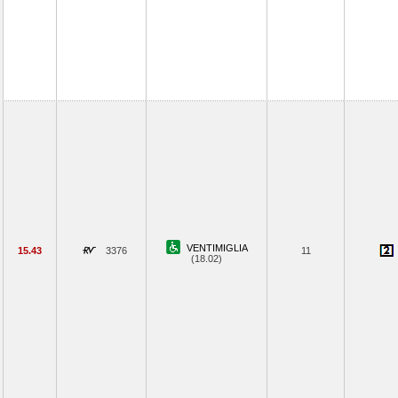
VENTIMIGLIA
15.43
3376
11
(18.02)