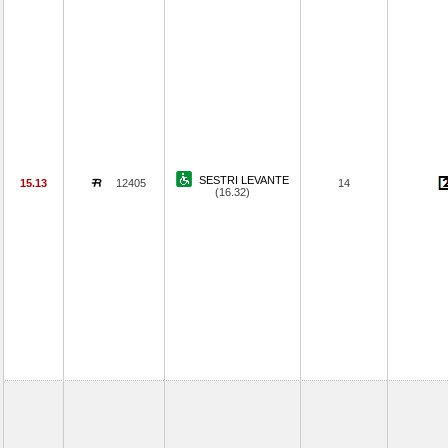
SESTRI LEVANTE
15.13
12405
14
(16.32)