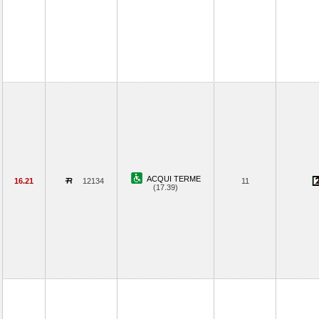
ACQUI TERME
16.21
12134
11
(17.39)