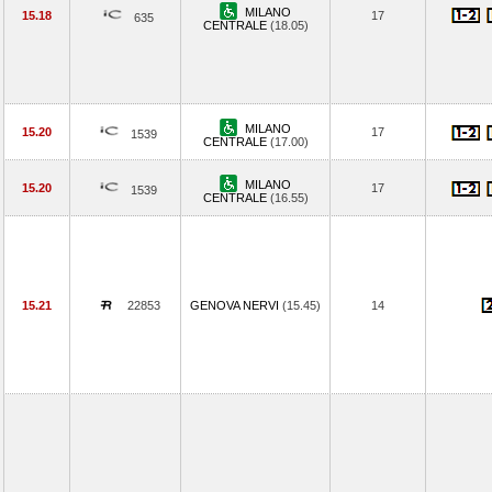
MILANO
15.18
17
635
CENTRALE
(18.05)
MILANO
15.20
17
1539
CENTRALE
(17.00)
MILANO
15.20
17
1539
CENTRALE
(16.55)
15.21
22853
GENOVA NERVI
(15.45)
14