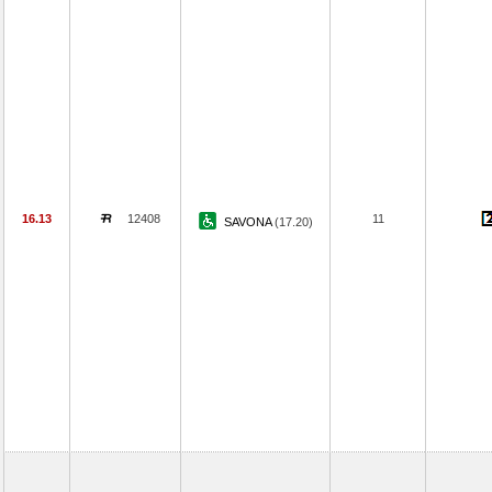
16.13
12408
11
SAVONA
(17.20)