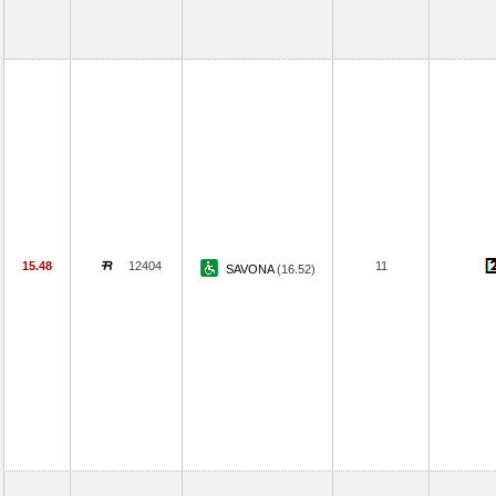
15.48
12404
11
SAVONA
(16.52)