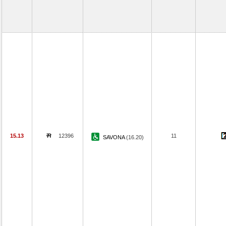
15.13
12396
11
SAVONA
(16.20)