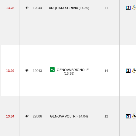
13.28
12044
ARQUATA SCRIVIA
(14.35)
11
GENOVA BRIGNOLE
13.29
12043
14
(13.38)
13.34
22806
GENOVA VOLTRI
(14.04)
12