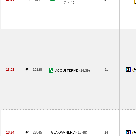
745
(15.55)
13.21
12128
11
ACQUI TERME
(14.39)
13.24
22845
GENOVA NERVI
(13.48)
14