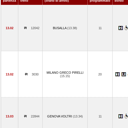
partenza
treno
(orario di arrivo)
programmato
bordo
13.02
12042
BUSALLA
(13.38)
11
MILANO GRECO PIRELLI
13.02
3030
20
(15.15)
13.03
22844
GENOVA VOLTRI
(13.34)
11