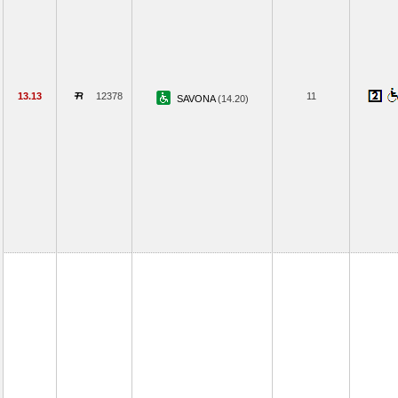
13.13
12378
11
SAVONA
(14.20)