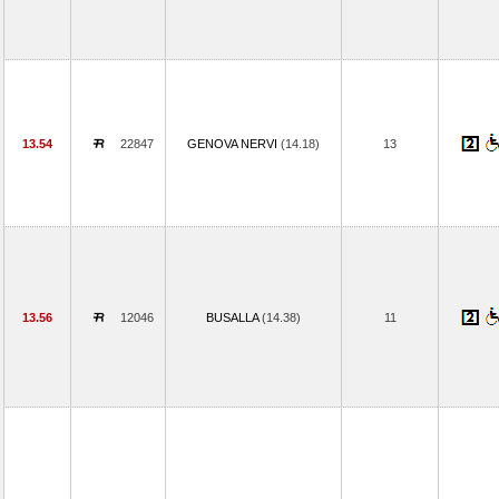
13.54
22847
GENOVA NERVI
(14.18)
13
13.56
12046
BUSALLA
(14.38)
11