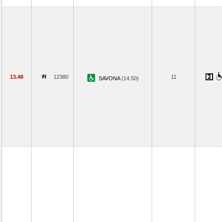
13.48
12380
11
SAVONA
(14.50)