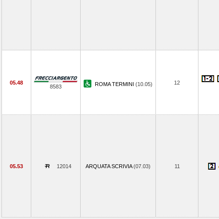
05.48
12
ROMA TERMINI
(10.05)
8583
05.53
12014
ARQUATA SCRIVIA
(07.03)
11