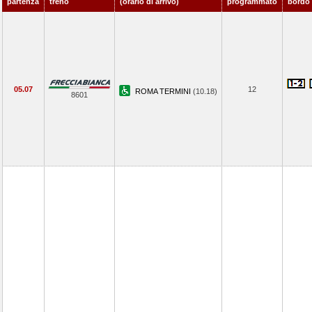
partenza
treno
(orario di arrivo)
programmato
bordo
05.07
12
ROMA TERMINI
(10.18)
8601