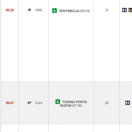
05.22
3356
11
VENTIMIGLIA
(08.03)
TORINO PORTA
05.27
2114
18
NUOVA
(07.30)