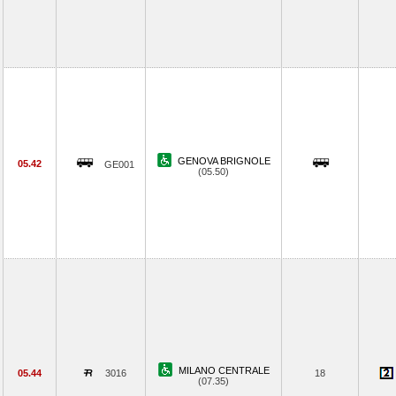
GENOVA BRIGNOLE
05.42
GE001
(05.50)
MILANO CENTRALE
05.44
3016
18
(07.35)