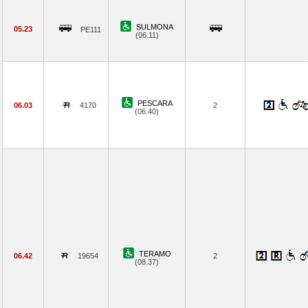
SULMONA
05.23
PE111
(06.11)
PESCARA
06.03
4170
2
(06.40)
TERAMO
06.42
19654
2
(08.37)