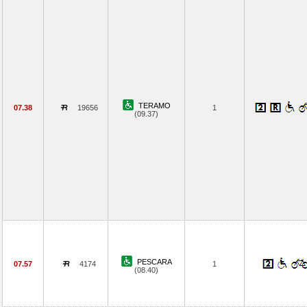
TERAMO
07.38
19656
1
(09.37)
PESCARA
07.57
4174
1
(08.40)